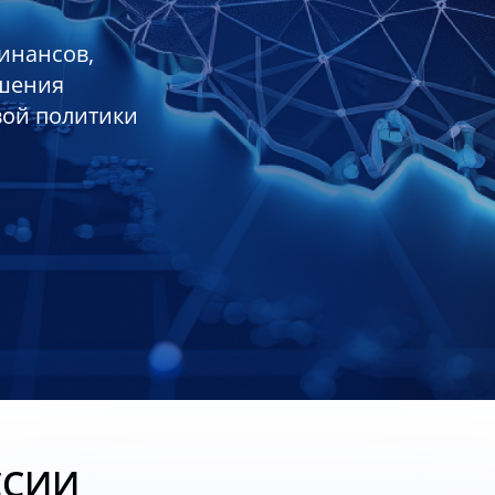
инансов,
ешения
вой политики
ССИИ