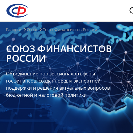
О
Главная
О нас
Союз Финансистов России
нас
СОЮЗ ФИНАНСИСТОВ
О
РОССИИ
СФР
Совет
Объединение профессионалов сферы
Союза
госфинансов, созданное для экспертной
Участники
поддержки и решения актуальных вопросов
бюджетной и налоговой политики
Планы
и
отчеты
Контакты