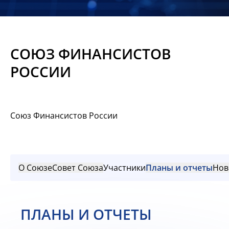
Новости
Мероприятия
СОЮЗ ФИНАНСИСТОВ
Материалы
РОССИИ
Обмен
опытом
Союз Финансистов России
Вступить
О Союзе
Совет Союза
Участники
Планы и отчеты
Нов
ПЛАНЫ И ОТЧЕТЫ