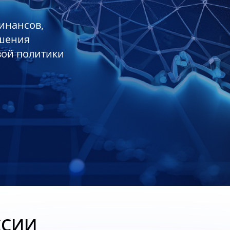
инансов,
ешения
вой политики
ССИИ