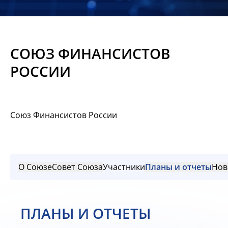
Новости
Мероприятия
СОЮЗ ФИНАНСИСТОВ
Материалы
РОССИИ
Обмен
опытом
Союз Финансистов России
Вступить
О Союзе
Совет Союза
Участники
Планы и отчеты
Нов
ПЛАНЫ И ОТЧЕТЫ