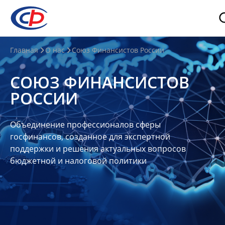
О
Главная
О нас
Союз Финансистов России
нас
СОЮЗ ФИНАНСИСТОВ
О
РОССИИ
СФР
Совет
Объединение профессионалов сферы
Союза
госфинансов, созданное для экспертной
Участники
поддержки и решения актуальных вопросов
бюджетной и налоговой политики
Планы
и
отчеты
Контакты