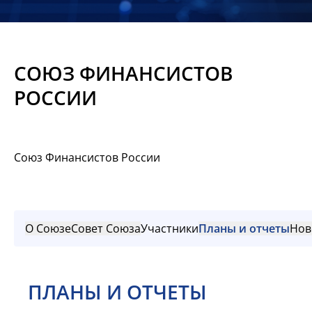
Новости
Мероприятия
СОЮЗ ФИНАНСИСТОВ
Материалы
РОССИИ
Обмен
опытом
Союз Финансистов России
Вступить
О Союзе
Совет Союза
Участники
Планы и отчеты
Нов
ПЛАНЫ И ОТЧЕТЫ