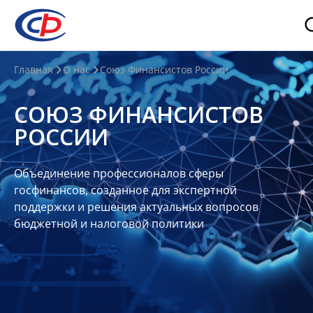
О
Главная
О нас
Союз Финансистов России
нас
СОЮЗ ФИНАНСИСТОВ
О
РОССИИ
СФР
Совет
Объединение профессионалов сферы
Союза
госфинансов, созданное для экспертной
Участники
поддержки и решения актуальных вопросов
бюджетной и налоговой политики
Планы
и
отчеты
Контакты