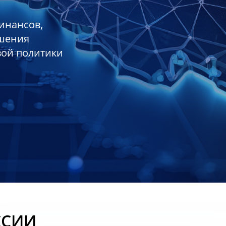
инансов,
ешения
вой политики
ССИИ