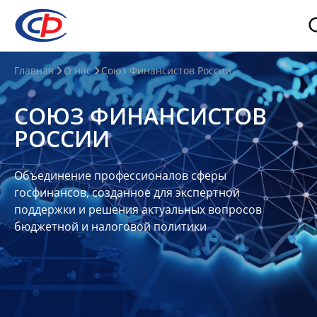
О
Главная
О нас
Союз Финансистов России
нас
СОЮЗ ФИНАНСИСТОВ
О
РОССИИ
СФР
Совет
Объединение профессионалов сферы
Союза
госфинансов, созданное для экспертной
Участники
поддержки и решения актуальных вопросов
бюджетной и налоговой политики
Планы
и
отчеты
Контакты