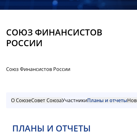
Новости
Мероприятия
СОЮЗ ФИНАНСИСТОВ
Материалы
РОССИИ
Обмен
опытом
Союз Финансистов России
Вступить
О Союзе
Совет Союза
Участники
Планы и отчеты
Нов
ПЛАНЫ И ОТЧЕТЫ