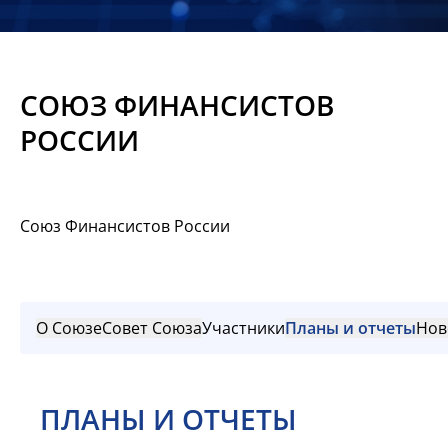
Новости
Мероприятия
СОЮЗ ФИНАНСИСТОВ
Материалы
РОССИИ
Обмен
опытом
Союз Финансистов России
Вступить
О Союзе
Совет Союза
Участники
Планы и отчеты
Нов
ПЛАНЫ И ОТЧЕТЫ