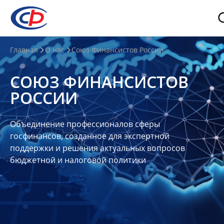
О
Главная
О нас
Союз Финансистов России
нас
СОЮЗ ФИНАНСИСТОВ
О
РОССИИ
СФР
Совет
Объединение профессионалов сферы
Союза
госфинансов, созданное для экспертной
Участники
поддержки и решения актуальных вопросов
бюджетной и налоговой политики
Планы
и
отчеты
Контакты