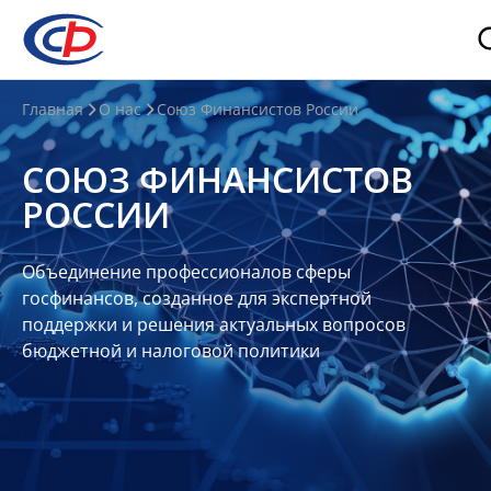
О
Главная
О нас
Союз Финансистов России
нас
СОЮЗ ФИНАНСИСТОВ
О
РОССИИ
СФР
Совет
Объединение профессионалов сферы
Союза
госфинансов, созданное для экспертной
Участники
поддержки и решения актуальных вопросов
бюджетной и налоговой политики
Планы
и
отчеты
Контакты