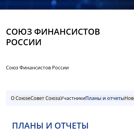
Новости
Мероприятия
СОЮЗ ФИНАНСИСТОВ
Материалы
РОССИИ
Обмен
опытом
Союз Финансистов России
Вступить
О Союзе
Совет Союза
Участники
Планы и отчеты
Нов
ПЛАНЫ И ОТЧЕТЫ