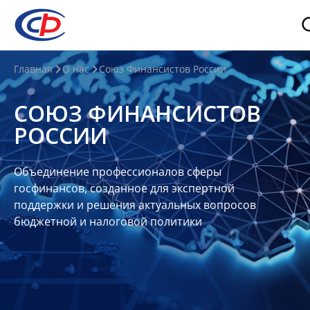
О
Главная
О нас
Союз Финансистов России
нас
СОЮЗ ФИНАНСИСТОВ
О
РОССИИ
СФР
Совет
Объединение профессионалов сферы
Союза
госфинансов, созданное для экспертной
Участники
поддержки и решения актуальных вопросов
бюджетной и налоговой политики
Планы
и
отчеты
Контакты