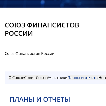
Новости
Мероприятия
СОЮЗ ФИНАНСИСТОВ
Материалы
РОССИИ
Обмен
опытом
Союз Финансистов России
Вступить
О Союзе
Совет Союза
Участники
Планы и отчеты
Нов
ПЛАНЫ И ОТЧЕТЫ