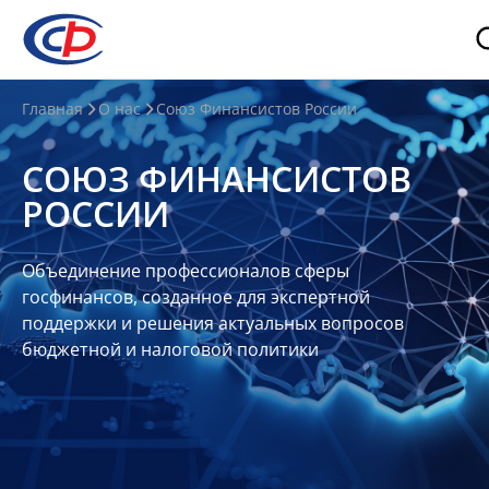
О
Главная
О нас
Союз Финансистов России
нас
СОЮЗ ФИНАНСИСТОВ
О
РОССИИ
СФР
Совет
Объединение профессионалов сферы
Союза
госфинансов, созданное для экспертной
Участники
поддержки и решения актуальных вопросов
бюджетной и налоговой политики
Планы
и
отчеты
Контакты