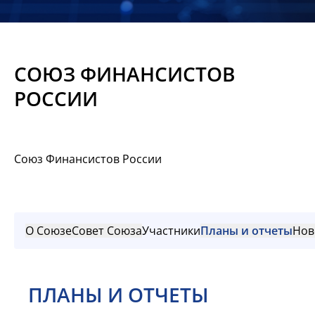
Новости
Мероприятия
СОЮЗ ФИНАНСИСТОВ
Материалы
РОССИИ
Обмен
опытом
Союз Финансистов России
Вступить
О Союзе
Совет Союза
Участники
Планы и отчеты
Нов
ПЛАНЫ И ОТЧЕТЫ