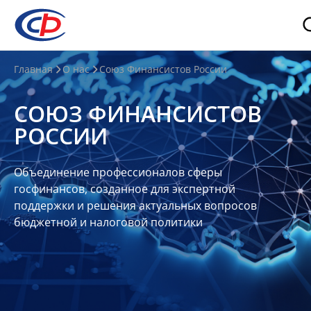
О
Главная
О нас
Союз Финансистов России
нас
СОЮЗ ФИНАНСИСТОВ
О
РОССИИ
СФР
Совет
Объединение профессионалов сферы
Союза
госфинансов, созданное для экспертной
Участники
поддержки и решения актуальных вопросов
бюджетной и налоговой политики
Планы
и
отчеты
Контакты