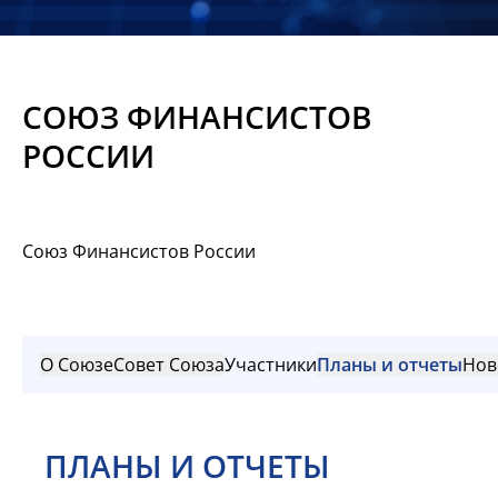
Новости
Мероприятия
СОЮЗ ФИНАНСИСТОВ
Материалы
РОССИИ
Обмен
опытом
Союз Финансистов России
Вступить
О Союзе
Совет Союза
Участники
Планы и отчеты
Нов
ПЛАНЫ И ОТЧЕТЫ