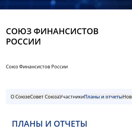
Новости
Мероприятия
СОЮЗ ФИНАНСИСТОВ
Материалы
РОССИИ
Обмен
опытом
Союз Финансистов России
Вступить
О Союзе
Совет Союза
Участники
Планы и отчеты
Нов
ПЛАНЫ И ОТЧЕТЫ