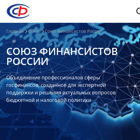
О
Главная
О нас
Союз Финансистов России
нас
СОЮЗ ФИНАНСИСТОВ
О
РОССИИ
СФР
Совет
Объединение профессионалов сферы
Союза
госфинансов, созданное для экспертной
Участники
поддержки и решения актуальных вопросов
бюджетной и налоговой политики
Планы
и
отчеты
Контакты