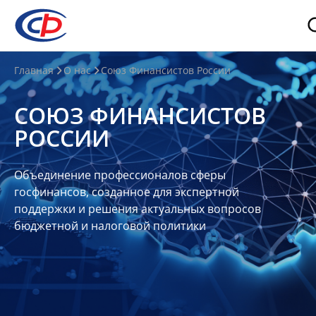
О
Главная
О нас
Союз Финансистов России
нас
СОЮЗ ФИНАНСИСТОВ
О
РОССИИ
СФР
Совет
Объединение профессионалов сферы
Союза
госфинансов, созданное для экспертной
Участники
поддержки и решения актуальных вопросов
бюджетной и налоговой политики
Планы
и
отчеты
Контакты