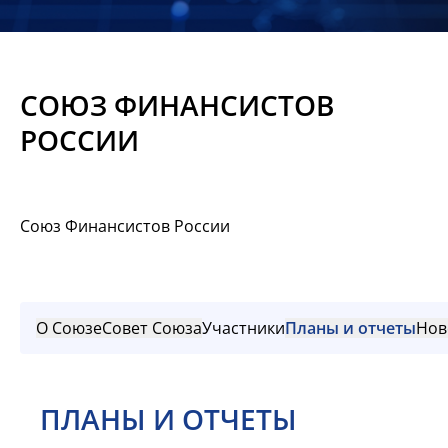
Новости
Мероприятия
СОЮЗ ФИНАНСИСТОВ
Материалы
РОССИИ
Обмен
опытом
Союз Финансистов России
Вступить
О Союзе
Совет Союза
Участники
Планы и отчеты
Нов
ПЛАНЫ И ОТЧЕТЫ