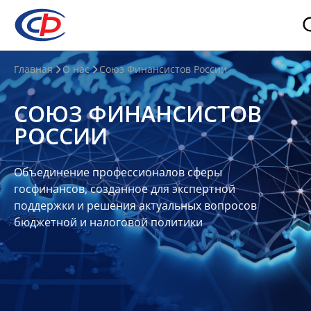
О
Главная
О нас
Союз Финансистов России
нас
СОЮЗ ФИНАНСИСТОВ
О
РОССИИ
СФР
Совет
Объединение профессионалов сферы
Союза
госфинансов, созданное для экспертной
Участники
поддержки и решения актуальных вопросов
бюджетной и налоговой политики
Планы
и
отчеты
Контакты