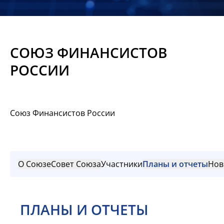
Новости
Мероприятия
СОЮЗ ФИНАНСИСТОВ
Материалы
РОССИИ
Обмен
опытом
Союз Финансистов России
Вступить
О Союзе
Совет Союза
Участники
Планы и отчеты
Нов
ПЛАНЫ И ОТЧЕТЫ