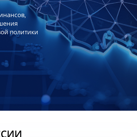
инансов,
ешения
вой политики
ССИИ