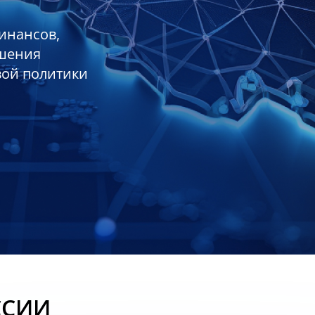
инансов,
ешения
вой политики
ССИИ