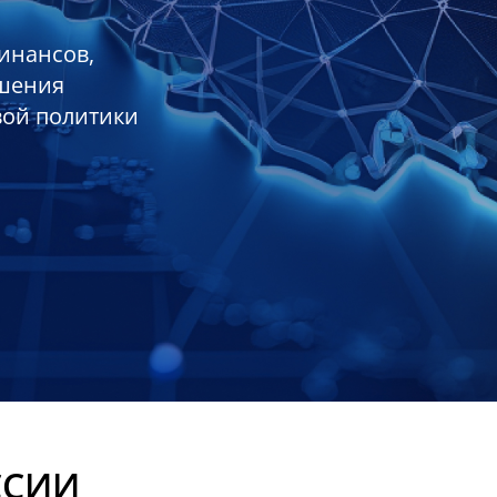
инансов,
ешения
вой политики
ССИИ