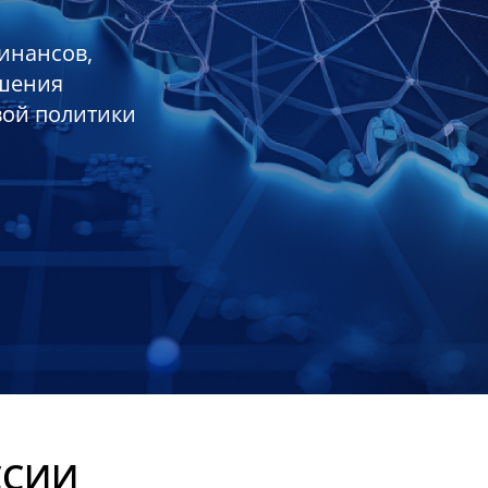
инансов,
ешения
вой политики
ССИИ