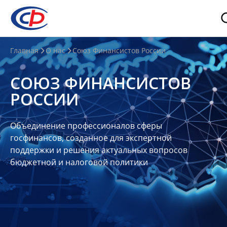
О
Главная
О нас
Союз Финансистов России
нас
СОЮЗ ФИНАНСИСТОВ
О
РОССИИ
СФР
Совет
Объединение профессионалов сферы
Союза
госфинансов, созданное для экспертной
Участники
поддержки и решения актуальных вопросов
бюджетной и налоговой политики
Планы
и
отчеты
Контакты