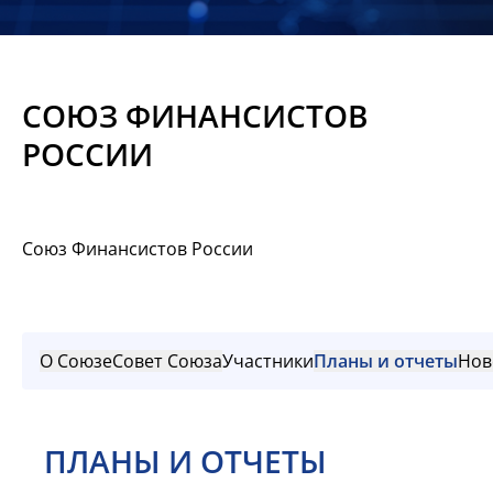
Новости
Мероприятия
СОЮЗ ФИНАНСИСТОВ
Материалы
РОССИИ
Обмен
опытом
Союз Финансистов России
Вступить
О Союзе
Совет Союза
Участники
Планы и отчеты
Нов
ПЛАНЫ И ОТЧЕТЫ