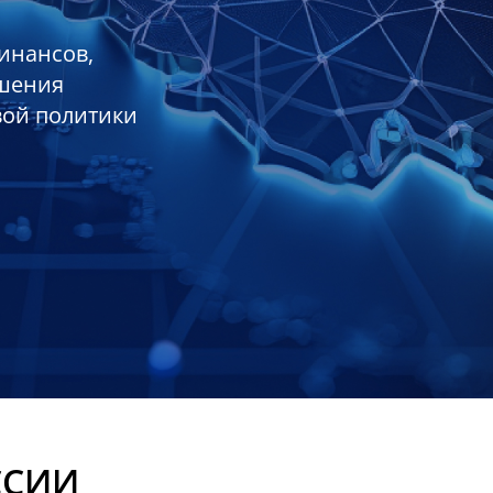
инансов,
ешения
вой политики
ССИИ