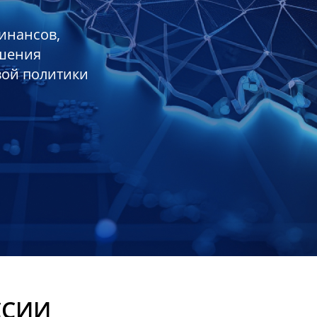
инансов,
ешения
вой политики
ССИИ