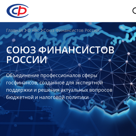
О
Главная
О нас
Союз Финансистов России
нас
СОЮЗ ФИНАНСИСТОВ
О
РОССИИ
СФР
Совет
Объединение профессионалов сферы
Союза
госфинансов, созданное для экспертной
Участники
поддержки и решения актуальных вопросов
бюджетной и налоговой политики
Планы
и
отчеты
Контакты