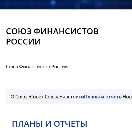
Новости
Мероприятия
СОЮЗ ФИНАНСИСТОВ
Материалы
РОССИИ
Обмен
опытом
Союз Финансистов России
Вступить
О Союзе
Совет Союза
Участники
Планы и отчеты
Нов
ПЛАНЫ И ОТЧЕТЫ