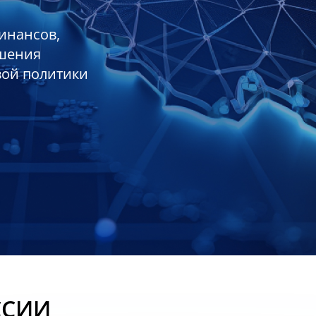
инансов,
ешения
вой политики
ССИИ