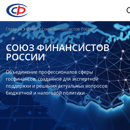
О
Главная
О нас
Союз Финансистов России
нас
СОЮЗ ФИНАНСИСТОВ
О
РОССИИ
СФР
Совет
Объединение профессионалов сферы
Союза
госфинансов, созданное для экспертной
Участники
поддержки и решения актуальных вопросов
бюджетной и налоговой политики
Планы
и
отчеты
Контакты