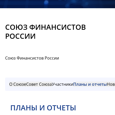
Новости
Мероприятия
СОЮЗ ФИНАНСИСТОВ
Материалы
РОССИИ
Обмен
опытом
Союз Финансистов России
Вступить
О Союзе
Совет Союза
Участники
Планы и отчеты
Нов
ПЛАНЫ И ОТЧЕТЫ