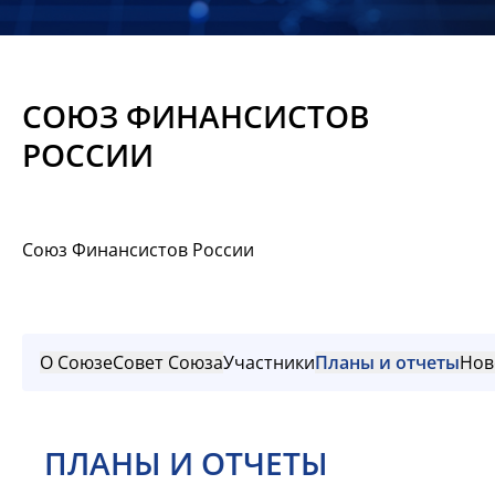
Новости
Мероприятия
СОЮЗ ФИНАНСИСТОВ
Материалы
РОССИИ
Обмен
опытом
Союз Финансистов России
Вступить
О Союзе
Совет Союза
Участники
Планы и отчеты
Нов
ПЛАНЫ И ОТЧЕТЫ