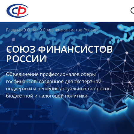
О
Главная
О нас
Союз Финансистов России
нас
СОЮЗ ФИНАНСИСТОВ
О
РОССИИ
СФР
Совет
Объединение профессионалов сферы
Союза
госфинансов, созданное для экспертной
Участники
поддержки и решения актуальных вопросов
бюджетной и налоговой политики
Планы
и
отчеты
Контакты