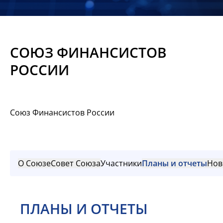
Новости
Мероприятия
СОЮЗ ФИНАНСИСТОВ
Материалы
РОССИИ
Обмен
опытом
Союз Финансистов России
Вступить
О Союзе
Совет Союза
Участники
Планы и отчеты
Нов
ПЛАНЫ И ОТЧЕТЫ