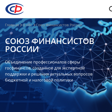
О
Главная
О нас
Союз Финансистов России
нас
СОЮЗ ФИНАНСИСТОВ
О
РОССИИ
СФР
Совет
Объединение профессионалов сферы
Союза
госфинансов, созданное для экспертной
Участники
поддержки и решения актуальных вопросов
бюджетной и налоговой политики
Планы
и
отчеты
Контакты