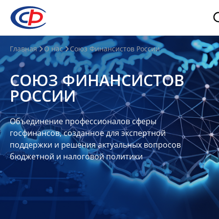
О
Главная
О нас
Союз Финансистов России
нас
СОЮЗ ФИНАНСИСТОВ
О
РОССИИ
СФР
Совет
Объединение профессионалов сферы
Союза
госфинансов, созданное для экспертной
Участники
поддержки и решения актуальных вопросов
бюджетной и налоговой политики
Планы
и
отчеты
Контакты