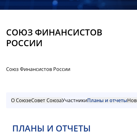
Новости
Мероприятия
СОЮЗ ФИНАНСИСТОВ
Материалы
РОССИИ
Обмен
опытом
Союз Финансистов России
Вступить
О Союзе
Совет Союза
Участники
Планы и отчеты
Нов
ПЛАНЫ И ОТЧЕТЫ