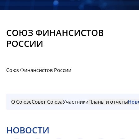
Новости
Мероприятия
СОЮЗ ФИНАНСИСТОВ
Материалы
РОССИИ
Обмен
опытом
Союз Финансистов России
Вступить
О Союзе
Совет Союза
Участники
Планы и отчеты
Нов
НОВОСТИ