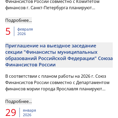
Финансистов России совместно с Комитетом
финансов г. Санкт-Петербурга планируют
проведение выездного заседания секции
«Финансисты субъектов РФ», которое ...
Подробнее…
5
февраля
2026
Приглашение на выездное заседание
секции "Финансисты муниципальных
образований Российской Федерации" Союза
Финансистов России
В соответствии с планом работы на 2026 г. Союз
Финансистов России совместно с Департаментом
финансов мэрии города Ярославля планируют
проведение выездного заседания секции
«Финансисты муниципальных об...
Подробнее…
29
января
2026