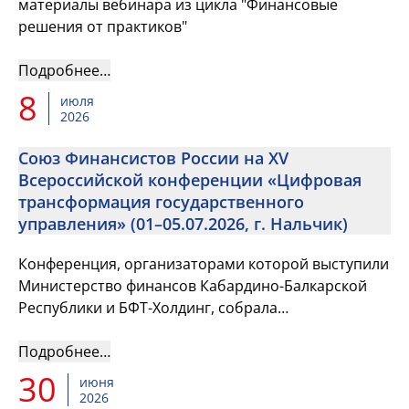
материалы вебинара из цикла "Финансовые
решения от практиков"
Подробнее…
8
июля
2026
Союз Финансистов России на XV
Всероссийской конференции «Цифровая
трансформация государственного
управления» (01–05.07.2026, г. Нальчик)
Конференция, организаторами которой выступили
Министерство финансов Кабардино-Балкарской
Республики и БФТ-Холдинг, собрала
представителей федеральных, региональных и
муниципальных органов власти, а та...
Подробнее…
30
июня
2026