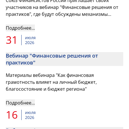
Союз Финансистов России приглашает своих
участников на вебинар "Финансовые решения от
практиков", где будут обсуждены механизмы
мобилизации финансовых ресурсов в
региональные и местные бюдже...
Подробнее…
31
июля
2026
Вебинар "Финансовые решения от
практиков"
Материалы вебинара "Как финансовая
грамотность влияет на личный бюджет,
благосостояние и бюджет региона"
Подробнее…
16
июля
2026