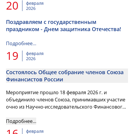
20
февраля
2026
Поздравляем с государственным
праздником - Днем защитника Отечества!
Подробнее…
19
февраля
2026
Состоялось Общее собрание членов Союза
Финансистов России
Мероприятие прошло 18 февраля 2026 г. и
объединило членов Союза, принимавших участие
очно из Научно-исследовательского Финансового
Института Министерства финансов РФ и тех, кто
подключился к работе в ...
Подробнее…
16
февраля