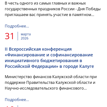
В честь одного из самых главных и важных
государственных праздников России - Дня Победы
приглашаем вас принять участие в памятном
проекте Союза Финансистов России «Финансовый
фронт»
Подробнее…
31
марта
2026
II Всероссийская конференция
«Финансирование и софинансирование
инициативного бюджетирования в
Российской Федерации» в городе Калуге
Министерство финансов Калужской области при
поддержке Правительства Калужской области и
Научно-исследовательского финансового
института Министерства финансов Российской
Федерации проводит II Всероссий...
Подробнее…