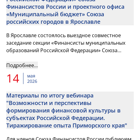
Финансистов России и проектного офиса
«Муниципальный бюджет» Союза
российских городов в Ярославле
В Ярославле состоялось выездное совместное
заседание секции «Финансисты муниципальных
образований Российской Федерации» Союза
Финансистов России и проектного офиса
«Муниципальный бюджет» Союза российс...
Подробнее…
14
мая
2026
Материалы по итогу вебинара
"Возможности и перспективы
формирования финансовой культуры в
субъектах Российской Федерации.
Тиражирование опыта Приморского края"
Для членов Союза Финансистов России публикуем