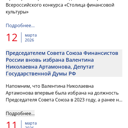
Всероссийского конкурса «Столица финансовой
культуры»
Подробнее…
12
марта
2026
Председателем Совета Союза Финансистов
России вновь избрана Валентина
Николаевна Артамонова, Депутат
Государственной Думы РФ
Напомним, что Валентина Николаевна
Артамонова впервые была избрана на должность
Председателя Совета Союза в 2023 году, а ранее на
протяжении многих лет руководила профильной
секцией Союза «Финансисты ...
Подробнее…
11
марта
2026