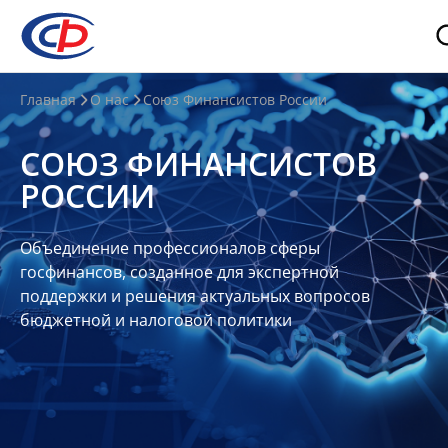
О
Главная
О нас
Союз Финансистов России
нас
СОЮЗ ФИНАНСИСТОВ
О
РОССИИ
СФР
Совет
Объединение профессионалов сферы
Союза
госфинансов, созданное для экспертной
Участники
поддержки и решения актуальных вопросов
бюджетной и налоговой политики
Планы
и
отчеты
Контакты