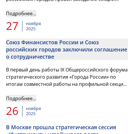
«Финансисты муниципальных образований РФ»
Подробнее…
27
ноября
2025
Союз Финансистов России и Союз
российских городов заключили соглашение
о сотрудничестве
В первый день работы IX Общероссийского форума
стратегического развития «Города России» по
итогам совместной работы на профильной секции
«Финансисты муниципальных образований РФ»
Союз Финансистов Росс...
Подробнее…
26
ноября
2025
В Москве прошла стратегическая сессия