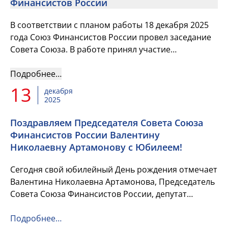
Финансистов России
В соответствии с планом работы 18 декабря 2025
года Союз Финансистов России провел заседание
Совета Союза. В работе принял участие
заместитель Министра финансов Российской
Федерации Павел Анатольевич ...
Подробнее…
13
декабря
2025
Поздравляем Председателя Совета Союза
Финансистов России Валентину
Николаевну Артамонову с Юбилеем!
Сегодня свой юбилейный День рождения отмечает
Валентина Николаевна Артамонова, Председатель
Совета Союза Финансистов России, депутат
Государственной Думы Российской Федерации!
Подробнее…