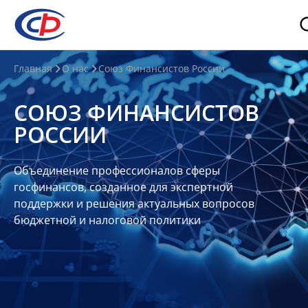
О
Главная
О нас
Союз Финансистов России
нас
СОЮЗ ФИНАНСИСТОВ
О
РОССИИ
СФР
Совет
Объединение профессионалов сферы
Союза
госфинансов, созданное для экспертной
Участники
поддержки и решения актуальных вопросов
бюджетной и налоговой политики
Планы
и
отчеты
Контакты