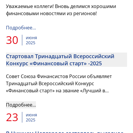
Уважаемые коллеги! Вновь делимся хорошими
финансовыми новостями из регионов!
Подробнее…
30
июня
2025
Стартовал Тринадцатый Всероссийский
Конкурс «Финансовый старт» -2025
Совет Союза Финансистов России объявляет
Тринадцатый Всероссийский Конкурс
«Финансовый старт» на звание «Лучший в
профессии» в номинации «Лучший молодой
финансист» для членов Союза Финансистов России
Подробнее…
23
июня
2025