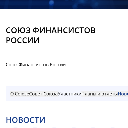
Новости
Мероприятия
СОЮЗ ФИНАНСИСТОВ
Материалы
РОССИИ
Обмен
опытом
Союз Финансистов России
Вступить
О Союзе
Совет Союза
Участники
Планы и отчеты
Нов
НОВОСТИ