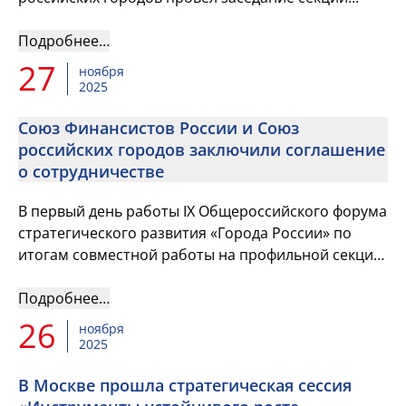
«Финансисты муниципальных образований РФ»
Подробнее…
27
ноября
2025
Союз Финансистов России и Союз
российских городов заключили соглашение
о сотрудничестве
В первый день работы IX Общероссийского форума
стратегического развития «Города России» по
итогам совместной работы на профильной секции
«Финансисты муниципальных образований РФ»
Союз Финансистов Росс...
Подробнее…
26
ноября
2025
В Москве прошла стратегическая сессия