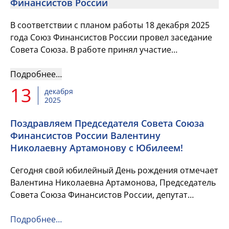
Финансистов России
В соответствии с планом работы 18 декабря 2025
года Союз Финансистов России провел заседание
Совета Союза. В работе принял участие
заместитель Министра финансов Российской
Федерации Павел Анатольевич ...
Подробнее…
13
декабря
2025
Поздравляем Председателя Совета Союза
Финансистов России Валентину
Николаевну Артамонову с Юбилеем!
Сегодня свой юбилейный День рождения отмечает
Валентина Николаевна Артамонова, Председатель
Совета Союза Финансистов России, депутат
Государственной Думы Российской Федерации!
Подробнее…