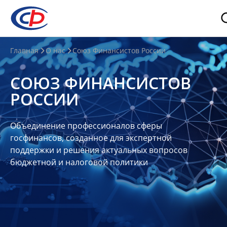
О
Главная
О нас
Союз Финансистов России
нас
СОЮЗ ФИНАНСИСТОВ
О
РОССИИ
СФР
Совет
Объединение профессионалов сферы
Союза
госфинансов, созданное для экспертной
Участники
поддержки и решения актуальных вопросов
бюджетной и налоговой политики
Планы
и
отчеты
Контакты