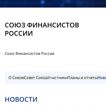
Новости
Мероприятия
СОЮЗ ФИНАНСИСТОВ
Материалы
РОССИИ
Обмен
опытом
Союз Финансистов России
Вступить
О Союзе
Совет Союза
Участники
Планы и отчеты
Нов
НОВОСТИ