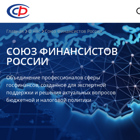
О
Главная
О нас
Союз Финансистов России
нас
СОЮЗ ФИНАНСИСТОВ
О
РОССИИ
СФР
Совет
Объединение профессионалов сферы
Союза
госфинансов, созданное для экспертной
Участники
поддержки и решения актуальных вопросов
бюджетной и налоговой политики
Планы
и
отчеты
Контакты