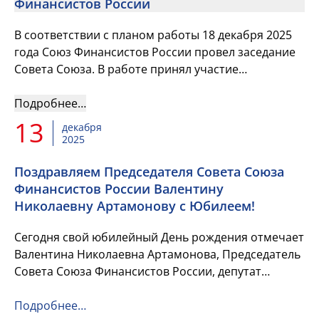
Финансистов России
В соответствии с планом работы 18 декабря 2025
года Союз Финансистов России провел заседание
Совета Союза. В работе принял участие
заместитель Министра финансов Российской
Федерации Павел Анатольевич ...
Подробнее…
13
декабря
2025
Поздравляем Председателя Совета Союза
Финансистов России Валентину
Николаевну Артамонову с Юбилеем!
Сегодня свой юбилейный День рождения отмечает
Валентина Николаевна Артамонова, Председатель
Совета Союза Финансистов России, депутат
Государственной Думы Российской Федерации!
Подробнее…