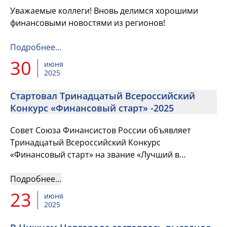
Уважаемые коллеги! Вновь делимся хорошими
финансовыми новостями из регионов!
Подробнее…
30
июня
2025
Стартовал Тринадцатый Всероссийский
Конкурс «Финансовый старт» -2025
Совет Союза Финансистов России объявляет
Тринадцатый Всероссийский Конкурс
«Финансовый старт» на звание «Лучший в
профессии» в номинации «Лучший молодой
финансист» для членов Союза Финансистов России
Подробнее…
23
июня
2025