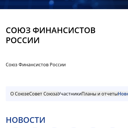
Новости
Мероприятия
СОЮЗ ФИНАНСИСТОВ
Материалы
РОССИИ
Обмен
опытом
Союз Финансистов России
Вступить
О Союзе
Совет Союза
Участники
Планы и отчеты
Нов
НОВОСТИ