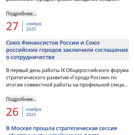
«Финансисты муниципальных образований РФ»
Подробнее…
27
ноября
2025
Союз Финансистов России и Союз
российских городов заключили соглашение
о сотрудничестве
В первый день работы IX Общероссийского форума
стратегического развития «Города России» по
итогам совместной работы на профильной секции
«Финансисты муниципальных образований РФ»
Союз Финансистов Росс...
Подробнее…
26
ноября
2025
В Москве прошла стратегическая сессия