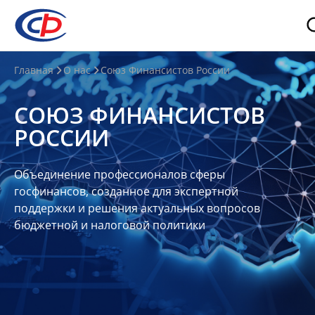
О
Главная
О нас
Союз Финансистов России
нас
СОЮЗ ФИНАНСИСТОВ
О
РОССИИ
СФР
Совет
Объединение профессионалов сферы
Союза
госфинансов, созданное для экспертной
Участники
поддержки и решения актуальных вопросов
бюджетной и налоговой политики
Планы
и
отчеты
Контакты