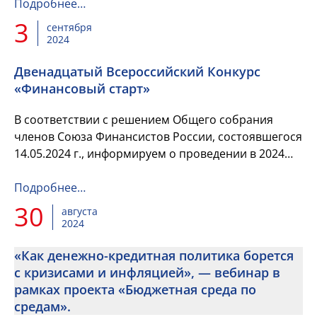
работникам финансовой сферы!
Подробнее…
3
сентября
2024
Двенадцатый Всероссийский Конкурс
«Финансовый старт»
В соответствии с решением Общего собрания
членов Союза Финансистов России, состоявшегося
14.05.2024 г., информируем о проведении в 2024
году Двенадцатого Всероссийского Конкурса
«Финансовый старт» на ...
Подробнее…
30
августа
2024
«Как денежно-кредитная политика борется
с кризисами и инфляцией», — вебинар в
рамках проекта «Бюджетная среда по
средам».