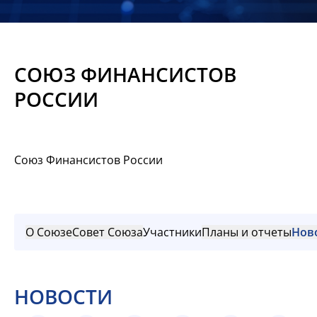
Новости
Мероприятия
СОЮЗ ФИНАНСИСТОВ
Материалы
РОССИИ
Обмен
опытом
Союз Финансистов России
Вступить
О Союзе
Совет Союза
Участники
Планы и отчеты
Нов
НОВОСТИ