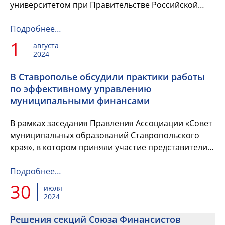
университетом при Правительстве Российской
Федерации проводит Первый Всероссийский
конкурс на лучший исполнительный ор...
Подробнее…
1
августа
2024
В Ставрополье обсудили практики работы
по эффективному управлению
муниципальными финансами
В рамках заседания Правления Ассоциации «Совет
муниципальных образований Ставропольского
края», в котором приняли участие представители
исполнительных органов и главы муниципальных
образований Ставроп...
Подробнее…
30
июля
2024
Решения секций Союза Финансистов