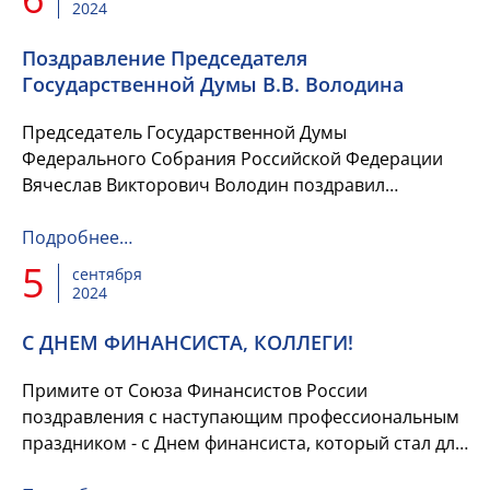
2024
Поздравление Председателя
Государственной Думы В.В. Володина
Председатель Государственной Думы
Федерального Собрания Российской Федерации
Вячеслав Викторович Володин поздравил
Председателя Совета Союза Финансистов России
Валентину Николаевну Артамонову и коллек...
Подробнее…
5
сентября
2024
С ДНЕМ ФИНАНСИСТА, КОЛЛЕГИ!
Примите от Союза Финансистов России
поздравления с наступающим профессиональным
праздником - с Днем финансиста, который стал для
нас символом признания и уважения ко всем