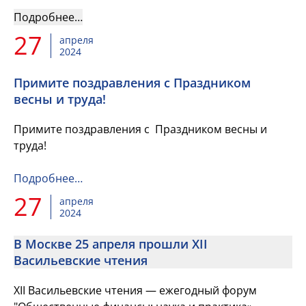
дошкольного, общего и профессионального
образования в новом бюджетно...
Подробнее…
27
апреля
2024
Примите поздравления с Праздником
весны и труда!
Примите поздравления с Праздником весны и
труда!
Подробнее…
27
апреля
2024
В Москве 25 апреля прошли XII
Васильевские чтения
XII Васильевские чтения — ежегодный форум