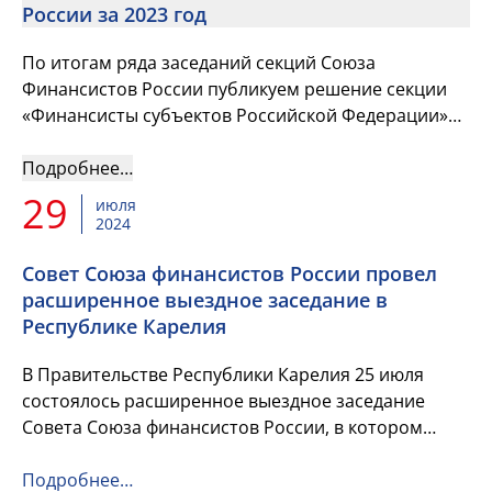
России за 2023 год
По итогам ряда заседаний секций Союза
Финансистов России публикуем решение секции
«Финансисты субъектов Российской Федерации»
за 2023 г. и решение секции «Финансисты
муниципальных образований Российск...
Подробнее…
29
июля
2024
Совет Союза финансистов России провел
расширенное выездное заседание в
Республике Карелия
В Правительстве Республики Карелия 25 июля
состоялось расширенное выездное заседание
Совета Союза финансистов России, в котором
приняли участие депутаты Государственной Думы
Федерального Собрания Росс...
Подробнее…