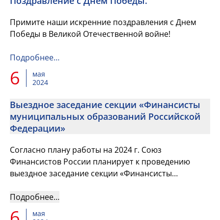
Поздравление с Днем Победы.
Примите наши искренние поздравления с Днем
Победы в Великой Отечественной войне!
Подробнее…
6
мая
2024
Выездное заседание секции «Финансисты
муниципальных образований Российской
Федерации»
Согласно плану работы на 2024 г. Союз
Финансистов России планирует к проведению
выездное заседание секции «Финансисты
муниципальных образований Российской
Федерации», которое состоится в городе Тюмень...
Подробнее…
6
мая