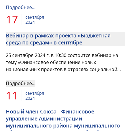
центрального депозитария и входит в Группу
«Московская Биржа»
Подробнее…
17
сентября
2024
Вебинар в рамках проекта «Бюджетная
среда по средам» в сентябре
25 сентября 2024 г. в 10:30 состоится вебинар на
тему «Финансовое обеспечение новых
национальных проектов в отраслях социальной
сферы и науки с началом реализации в 2025 году».
Подробнее…
11
сентября
2024
Новый член Союза - Финансовое
управление Администрации
муниципального района муниципального