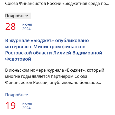
Союза Финансистов России «Бюджетная среда по
средам» состоится вебинар на тему: «Повышение
эффективности бю...
Подробнее…
28
июня
2024
В журнале «Бюджет» опубликовано
интервью с Министром финансов
Ростовской области Лилией Вадимовной
Федотовой
В июньском номере журнала «Бюджет», который
многие годы является партнером Союза
Финансистов России, опубликовано большое
интервью с Заместителем Губернатора Ростовской
области-Министром финансов Рост...
Подробнее…
19
июня
2024