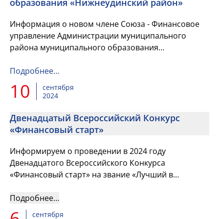
образования «Нижнеудинский район»
Информация о новом члене Союза - Финансовое
управление Администрации муниципального
района муниципального образования
«Нижнеудинский район»
Подробнее…
10
сентября
2024
Двенадцатый Всероссийский Конкурс
«Финансовый старт»
Информируем о проведении в 2024 году
Двенадцатого Всероссийского Конкурса
«Финансовый старт» на звание «Лучший в
профессии в номинации «Лучший молодой
финансист»
Подробнее…
6
сентября