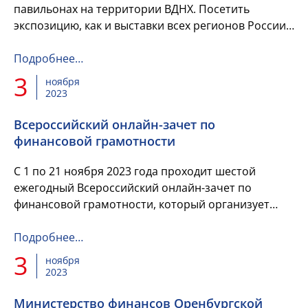
павильонах на территории ВДНХ. Посетить
экспозицию, как и выставки всех регионов России,
можно до 12 апреля следующего года
Подробнее…
3
ноября
2023
Всероссийский онлайн-зачет по
финансовой грамотности
С 1 по 21 ноября 2023 года проходит шестой
ежегодный Всероссийский онлайн-зачет по
финансовой грамотности, который организует
Банк России совместно с Агентством
стратегических инициатив
Подробнее…
3
ноября
2023
Министерство финансов Оренбургской