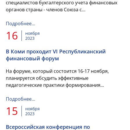
специалистов бухгалтерского учета финансовых
органов страны - членов Союза с
профессиональным праздником - Днем бухгалтера!
Подробнее…
16
ноября
2023
В Коми проходит VI Республиканский
финансовый форум
На форуме, который состоится 16-17 ноября,
планируется обсудить эффективные
педагогические практики формирования
финансовой грамотности, возможности
приумножения личных финансов, вопросы
Подробнее…
безопасного и...
15
ноября
2023
Всероссийская конференция по