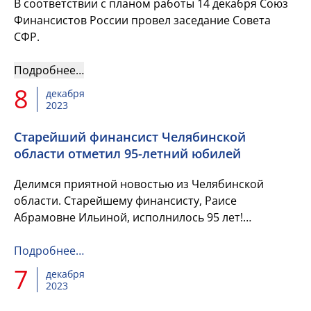
В соответствии с планом работы 14 декабря Союз
Финансистов России провел заседание Совета
СФР.
Подробнее…
8
декабря
2023
Старейший финансист Челябинской
области отметил 95-летний юбилей
Делимся приятной новостью из Челябинской
области. Старейшему финансисту, Раисе
Абрамовне Ильиной, исполнилось 95 лет!
Несмотря на почтенный возраст, именинница с
радостью встретила коллег-финансистов,...
Подробнее…
7
декабря
2023