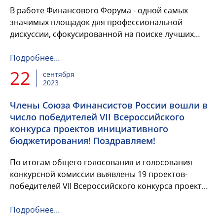
В работе Финансового Форума - одной самых
значимых площадок для профессиональной
дискуссии, сфокусированной на поиске лучших
решений в области финансовой политики –
приняли участие руководители Союза ...
Подробнее…
22
сентября
2023
Члены Союза Финансистов России вошли в
число победителей VII Всероссийского
конкурса проектов инициативного
бюджетирования! Поздравляем!
По итогам общего голосования и голосования
конкурсной комиссии выявлены 19 проектов-
победителей VII Всероссийского конкурса проектов
инициативного бюджетирования. Организатором
конкурса выступает НИФИ...
Подробнее…