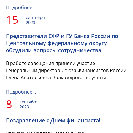
Подробнее…
15
сентября
2023
Представители СФР и ГУ Банка России по
Центральному федеральному округу
обсудили вопросы сотрудничества
В работе совещания приняли участие
Генеральный директор Союза Финансистов России
Елена Анатольевна Волкомурова, научный
руководитель журнала «Бюджет» Александр
Николаевич Домбровский. От Главного упра...
Подробнее…
8
сентября
2023
Поздравление с Днем финансиста!