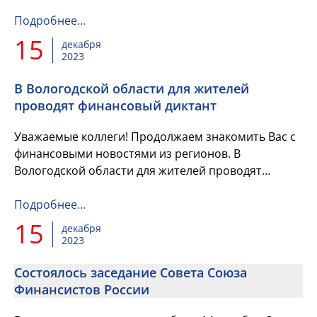
финансисты и руководители профильных
комитетов парламентов из девяти сиб...
Подробнее…
15
декабря
2023
В Вологодской области для жителей
проводят финансовый диктант
Уважаемые коллеги! Продолжаем знакомить Вас с
финансовыми новостями из регионов. В
Вологодской области для жителей проводят
финансовый диктант.
Подробнее…
15
декабря
2023
Состоялось заседание Совета Союза
Финансистов России