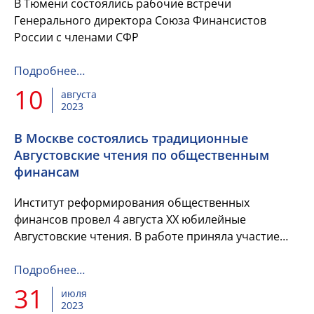
В Тюмени состоялись рабочие встречи
Генерального директора Союза Финансистов
России с членами СФР
Подробнее…
10
августа
2023
В Москве состоялись традиционные
Августовские чтения по общественным
финансам
Институт реформирования общественных
финансов провел 4 августа XX юбилейные
Августовские чтения. В работе приняла участие
Генеральный директор Союза Финансистов России
Елена Волкомурова
Подробнее…
31
июля
2023