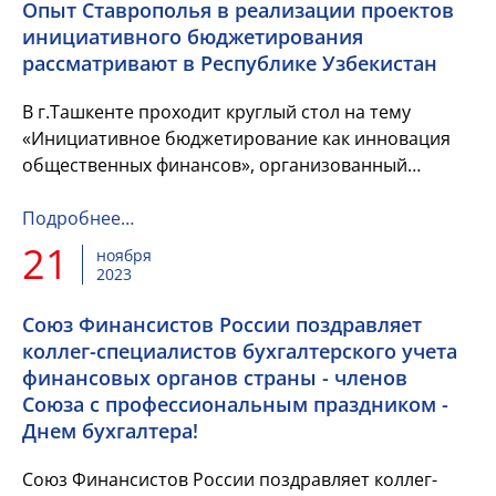
Опыт Ставрополья в реализации проектов
инициативного бюджетирования
рассматривают в Республике Узбекистан
В г.Ташкенте проходит круглый стол на тему
«Инициативное бюджетирование как инновация
общественных финансов», организованный
Министерством экономики и финансов Республики
Узбекистан и Научно-исследова...
Подробнее…
21
ноября
2023
Союз Финансистов России поздравляет
коллег-специалистов бухгалтерского учета
финансовых органов страны - членов
Союза с профессиональным праздником -
Днем бухгалтера!
Союз Финансистов России поздравляет коллег-