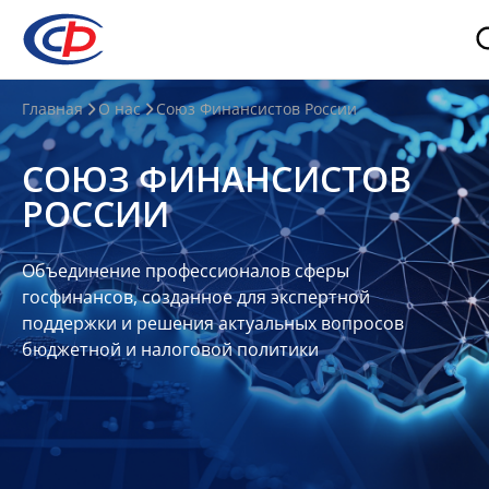
О
Главная
О нас
Союз Финансистов России
нас
СОЮЗ ФИНАНСИСТОВ
О
РОССИИ
СФР
Совет
Объединение профессионалов сферы
Союза
госфинансов, созданное для экспертной
Участники
поддержки и решения актуальных вопросов
бюджетной и налоговой политики
Планы
и
отчеты
Контакты