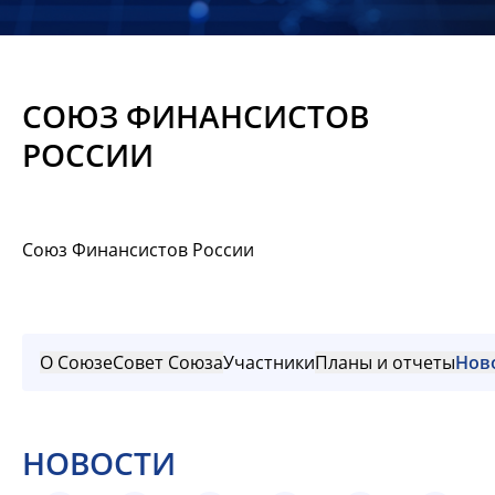
Новости
Мероприятия
СОЮЗ ФИНАНСИСТОВ
Материалы
РОССИИ
Обмен
опытом
Союз Финансистов России
Вступить
О Союзе
Совет Союза
Участники
Планы и отчеты
Нов
НОВОСТИ