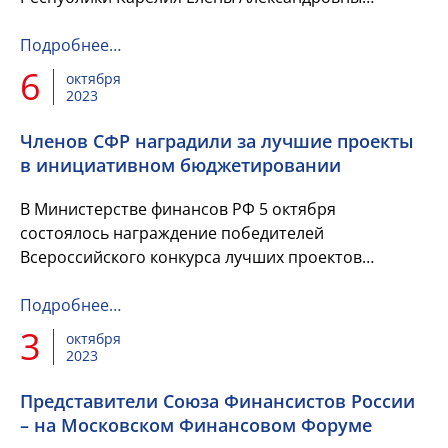
Антошиной, члена Совета Союза Финансистов
России.
Подробнее…
6
октября
2023
Членов СФР наградили за лучшие проекты
в инициативном бюджетировании
В Министерстве финансов РФ 5 октября
состоялось награждение победителей
Всероссийского конкурса лучших проектов
инициативного бюджетирования. Среди
награжденных – члены Союза Финансистов России.
Подробнее…
Поздр...
3
октября
2023
Представители Союза Финансистов России
– на Московском Финансовом Форуме