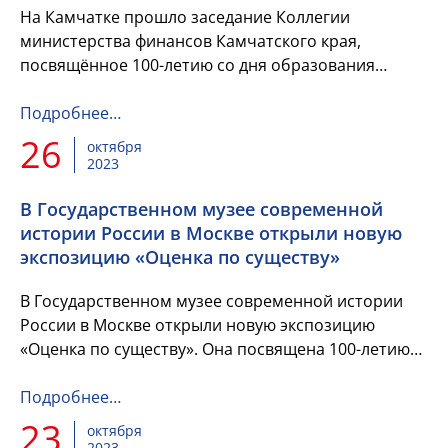
На Камчатке прошло заседание Коллегии
министерства финансов Камчатского края,
посвящённое 100-летию со дня образования
контрольно-ревизионных органов Минфина
России. В регионе планируют создать Коорди...
Подробнее…
26
октября
2023
В Государственном музее современной
истории России в Москве открыли новую
экспозицию «Оценка по существу»
В Государственном музее современной истории
России в Москве открыли новую экспозицию
«Оценка по существу». Она посвящена 100-летию
со дня образования контрольно-ревизионных
органов Минфина России. Выс...
Подробнее…
23
октября
2023