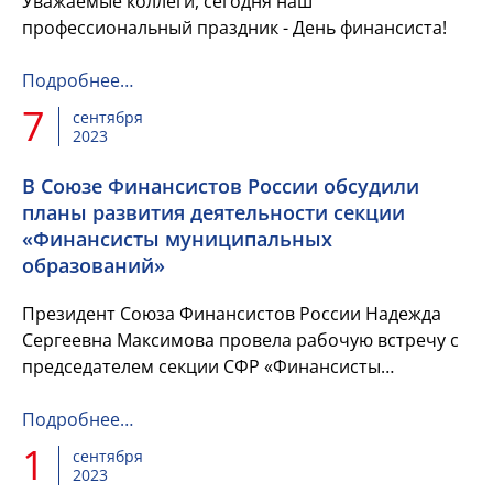
Уважаемые коллеги, сегодня наш
профессиональный праздник - День финансиста!
Подробнее…
7
сентября
2023
В Союзе Финансистов России обсудили
планы развития деятельности секции
«Финансисты муниципальных
образований»
Президент Союза Финансистов России Надежда
Сергеевна Максимова провела рабочую встречу с
председателем секции СФР «Финансисты
муниципальных образований РФ» Владимиром
Николаевичем Богданцевым, а Генер...
Подробнее…
1
сентября
2023