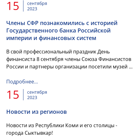
15
сентября
2023
Члены СФР познакомились с историей
Государственного банка Российской
империи и финансовых систем
В свой профессиональный праздник День
финансиста 8 сентября члены Союза Финансистов
России и партнеры организации посетили музей в
здании Центрального Банка Российской
Федерации, который расположен по...
Подробнее…
15
сентября
2023
Новости из регионов
Новости из Республики Коми и его столицы -
города Сыктывкар!