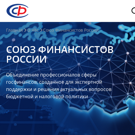
О
Главная
О нас
Союз Финансистов России
нас
СОЮЗ ФИНАНСИСТОВ
О
РОССИИ
СФР
Совет
Объединение профессионалов сферы
Союза
госфинансов, созданное для экспертной
Участники
поддержки и решения актуальных вопросов
бюджетной и налоговой политики
Планы
и
отчеты
Контакты