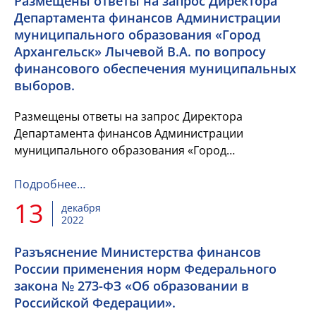
Размещены ответы на запрос Директора
Департамента финансов Администрации
муниципального образования «Город
Архангельск» Лычевой В.А. по вопросу
финансового обеспечения муниципальных
выборов.
Размещены ответы на запрос Директора
Департамента финансов Администрации
муниципального образования «Город
Архангельск» Лычевой В.А. по вопросу
финансового обеспечения муниципальных
Подробнее…
выборов.
13
декабря
2022
Разъяснение Министерства финансов
России применения норм Федерального
закона № 273-ФЗ «Об образовании в
Российской Федерации».