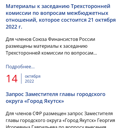
Материалы к заседанию Трехсторонней
комиссии по вопросам межбюджетных
отношений, которое состоится 21 октября
2022 г.
Для членов Союза Финансистов России
размещены материалы к заседанию
Трехсторонней комиссии по вопросам
межбюджетных отношений, которое состоится 21
октября 2022 г. по вопросу межбюджетных
Подробнее…
трансфертов,...
14
октября
2022
Запрос Заместителя главы городского
округа «Город Якутск»
Для членов СФР размещен запрос Заместителя
главы городского округа «Город Якутск» Георгия
Игоревича Гаврильева по вопросу внесения