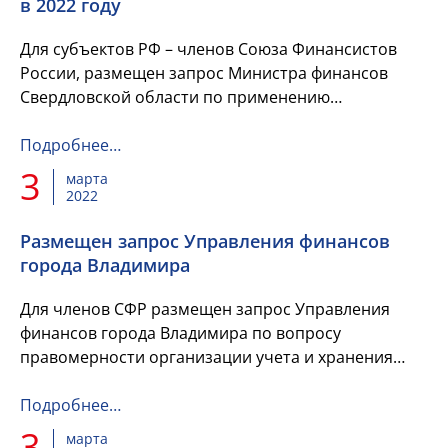
в 2022 году
Для субъектов РФ – членов Союза Финансистов
России, размещен запрос Министра финансов
Свердловской области по применению
бюджетного и налогового законодательства в 2022
году.
Подробнее…
3
марта
2022
Размещен запрос Управления финансов
города Владимира
Для членов СФР размещен запрос Управления
финансов города Владимира по вопросу
правомерности организации учета и хранения
исполнительных документов, направленных в
соответствии с п.4 ст.242.2 Бюджетно...
Подробнее…
3
марта