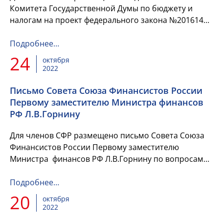
Комитета Государственной Думы по бюджету и
налогам на проект федерального закона №201614-
8 «О Федеральном бюджете на 2023 год и на
плановый период 2024 и 20...
Подробнее…
24
октября
2022
Письмо Совета Союза Финансистов России
Первому заместителю Министра финансов
РФ Л.В.Горнину
Для членов СФР размещено письмо Совета Союза
Финансистов России Первому заместителю
Министра финансов РФ Л.В.Горнину по вопросам ,
поставленным в обращении Заместителя главы
Администрации, ...
Подробнее…
20
октября
2022