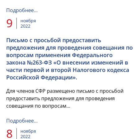
2025 годы», которые внесло Правительство
Российской Федерации к ...
Подробнее…
9
ноября
2022
Письмо с просьбой предоставить
предложения для проведения совещания по
вопросам применения Федерального
закона №263-ФЗ «О внесении изменений в
части первой и второй Налогового кодекса
Российской Федерации».
Для членов СФР размещено письмо с просьбой
предоставить предложения для проведения
совещания по вопросам
применения Федерального закона №263-ФЗ «О
внесении изменений в части первой и второй...
Подробнее…
8
ноября
2022