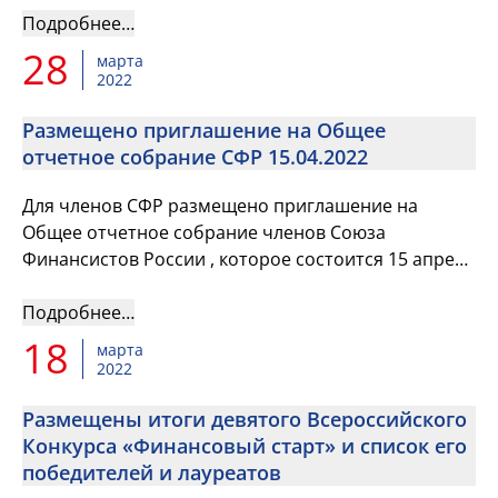
Научно-исследовательском инс...
Подробнее…
28
марта
2022
Размещено приглашение на Общее
отчетное собрание СФР 15.04.2022
Для членов СФР размещено приглашение на
Общее отчетное собрание членов Союза
Финансистов России , которое состоится 15 апреля
2022 года в 10 часов по московскому времени в
Научно-исследовательском инс...
Подробнее…
18
марта
2022
Размещены итоги девятого Всероссийского
Конкурса «Финансовый старт» и список его
победителей и лауреатов