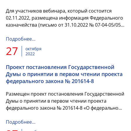
Для участников вебинара, который состоится
02.11.2022, размещена информация Федерального
казначейства (письмо от 31.10.2022 № 07-04-05/05-
26775) с поручением территориальным органам
Федерально...
Подробнее…
27
октября
2022
Проект постановления Государственной
Думы о принятии в первом чтении проекта
федерального закона № 201614-8
Размещен проект постановления Государственной
Думы о принятии в первом чтении проекта
федерального закона № 201614-8 «О федеральном
бюджете на 2023 год и на плановый период 2024 и
2025 годов» и об осн...
Подробнее…