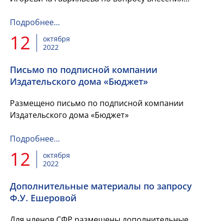
изменений в главу 26.5 части второй Налогового
кодекса Российской Фед...
Подробнее…
12
октября
2022
Письмо по подписной компании
Издательского дома «Бюджет»
Размещено письмо по подписной компании
Издательского дома «Бюджет»
Подробнее…
12
октября
2022
Дополнительные материалы по запросу
Ф.У. Ешеровой
Для членов СФР размещены дополнительные