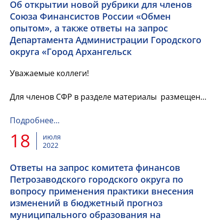
Об открытии новой рубрики для членов
Союза Финансистов России «Обмен
опытом», а также ответы на запрос
Департамента Администрации Городского
округа «Город Архангельск
Уважаемые коллеги!
Для членов СФР в разделе материалы размещена
информация об открытии новой рубрики для
членов Союза Финансистов России «Обмен
Подробнее…
опытом», а также ответы на запрос
18
июля
Департамента...
2022
Ответы на запрос комитета финансов
Петрозаводского городского округа по
вопросу применения практики внесения
изменений в бюджетный прогноз
муниципального образования на