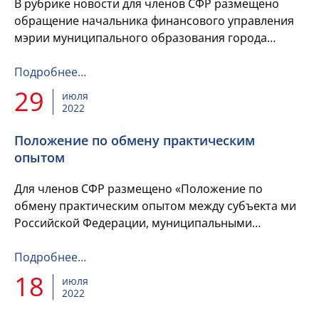
В рубрике новости для членов СФР размещено
обращение начальника финансового управления
мэрии муниципального образования города
Черкесска Ф.У.Ешеровой по вопросу анализа
затрат на финансирование благоу...
Подробнее…
29
июля
2022
Положение по обмену практическим
опытом
Для членов СФР размещено «Положение по
обмену практическим опытом между субъекта ми
Российской Федерации, муниципальными
образованиями по вопросам, касающимся
практического применения положений нормат...
Подробнее…
18
июля
2022