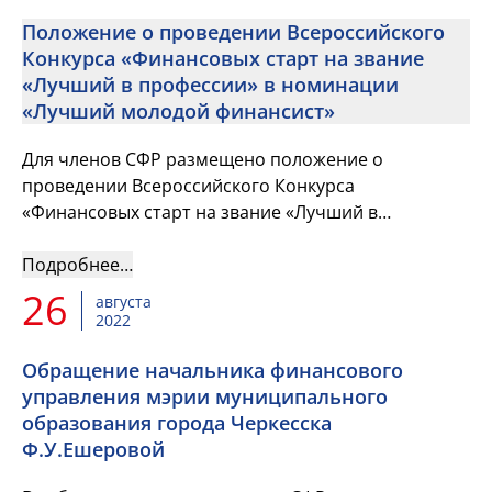
Положение о проведении Всероссийского
Конкурса «Финансовых старт на звание
«Лучший в профессии» в номинации
«Лучший молодой финансист»
Для членов СФР размещено положение о
проведении Всероссийского Конкурса
«Финансовых старт на звание «Лучший в
профессии» в номинации «Лучший молодой
финансист» (утверждено 30 августа 2022 г.)
Подробнее…
26
августа
2022
Обращение начальника финансового
управления мэрии муниципального
образования города Черкесска
Ф.У.Ешеровой