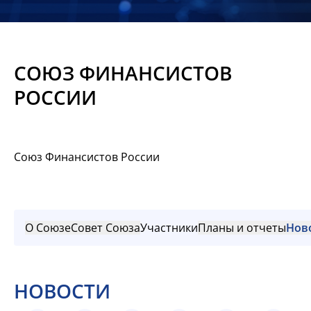
Новости
Мероприятия
СОЮЗ ФИНАНСИСТОВ
Материалы
РОССИИ
Обмен
опытом
Союз Финансистов России
Вступить
О Союзе
Совет Союза
Участники
Планы и отчеты
Нов
НОВОСТИ