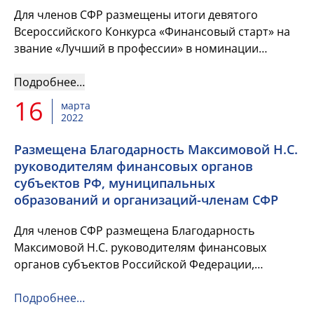
Для членов СФР размещены итоги девятого
Всероссийского Конкурса «Финансовый старт» на
звание «Лучший в профессии» в номинации
«Лучший молодой финансист» и список его
победителей и лауреатов. &nbs...
Подробнее…
16
марта
2022
Размещена Благодарность Максимовой Н.С.
руководителям финансовых органов
субъектов РФ, муниципальных
образований и организаций-членам СФР
Для членов СФР размещена Благодарность
Максимовой Н.С. руководителям финансовых
органов субъектов Российской Федерации,
муниципальных образований и организаций-
членам Союза Финансистов России.
Подробнее…