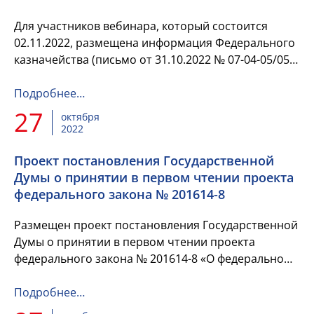
Для участников вебинара, который состоится
02.11.2022, размещена информация Федерального
казначейства (письмо от 31.10.2022 № 07-04-05/05-
26775) с поручением территориальным органам
Федерально...
Подробнее…
27
октября
2022
Проект постановления Государственной
Думы о принятии в первом чтении проекта
федерального закона № 201614-8
Размещен проект постановления Государственной
Думы о принятии в первом чтении проекта
федерального закона № 201614-8 «О федеральном
бюджете на 2023 год и на плановый период 2024 и
2025 годов» и об осн...
Подробнее…