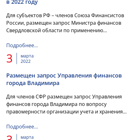
в 2022 году
Для субъектов РФ – членов Союза Финансистов
России, размещен запрос Министра финансов
Свердловской области по применению
бюджетного и налогового законодательства в 2022
году.
Подробнее…
3
марта
2022
Размещен запрос Управления финансов
города Владимира
Для членов СФР размещен запрос Управления
финансов города Владимира по вопросу
правомерности организации учета и хранения
исполнительных документов, направленных в
соответствии с п.4 ст.242.2 Бюджетно...
Подробнее…
3
марта