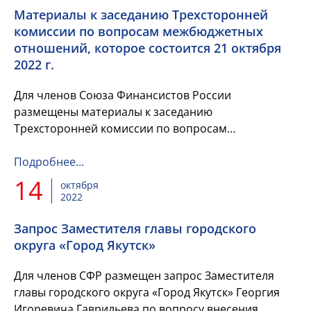
Материалы к заседанию Трехсторонней
комиссии по вопросам межбюджетных
отношений, которое состоится 21 октября
2022 г.
Для членов Союза Финансистов России
размещены материалы к заседанию
Трехсторонней комиссии по вопросам
межбюджетных отношений, которое состоится 21
октября 2022 г. по вопросу межбюджетных
Подробнее…
трансфертов,...
14
октября
2022
Запрос Заместителя главы городского
округа «Город Якутск»
Для членов СФР размещен запрос Заместителя
главы городского округа «Город Якутск» Георгия
Игоревича Гаврильева по вопросу внесения