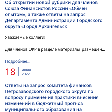
Об открытии новой рубрики для членов
Союза Финансистов России «Обмен
опытом», а также ответы на запрос
Департамента Администрации Городского
округа «Город Архангельск
Уважаемые коллеги!
Для членов СФР в разделе материалы размещена
информация об открытии новой рубрики для
членов Союза Финансистов России «Обмен
Подробнее…
опытом», а также ответы на запрос
18
июля
Департамента...
2022
Ответы на запрос комитета финансов
Петрозаводского городского округа по
вопросу применения практики внесения
изменений в бюджетный прогноз
муниципального образования на