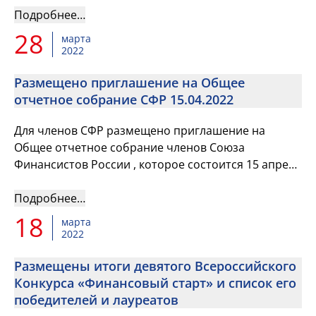
Научно-исследовательском инс...
Подробнее…
28
марта
2022
Размещено приглашение на Общее
отчетное собрание СФР 15.04.2022
Для членов СФР размещено приглашение на
Общее отчетное собрание членов Союза
Финансистов России , которое состоится 15 апреля
2022 года в 10 часов по московскому времени в
Научно-исследовательском инс...
Подробнее…
18
марта
2022
Размещены итоги девятого Всероссийского
Конкурса «Финансовый старт» и список его
победителей и лауреатов