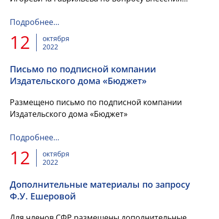
изменений в главу 26.5 части второй Налогового
кодекса Российской Фед...
Подробнее…
12
октября
2022
Письмо по подписной компании
Издательского дома «Бюджет»
Размещено письмо по подписной компании
Издательского дома «Бюджет»
Подробнее…
12
октября
2022
Дополнительные материалы по запросу
Ф.У. Ешеровой
Для членов СФР размещены дополнительные