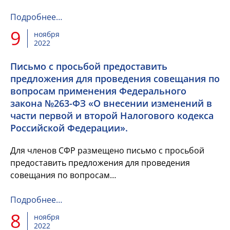
2025 годы», которые внесло Правительство
Российской Федерации к ...
Подробнее…
9
ноября
2022
Письмо с просьбой предоставить
предложения для проведения совещания по
вопросам применения Федерального
закона №263-ФЗ «О внесении изменений в
части первой и второй Налогового кодекса
Российской Федерации».
Для членов СФР размещено письмо с просьбой
предоставить предложения для проведения
совещания по вопросам
применения Федерального закона №263-ФЗ «О
внесении изменений в части первой и второй...
Подробнее…
8
ноября
2022