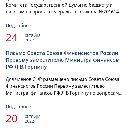
Комитета Государственной Думы по бюджету и
налогам на проект федерального закона №201614-
8 «О Федеральном бюджете на 2023 год и на
плановый период 2024 и 20...
Подробнее…
24
октября
2022
Письмо Совета Союза Финансистов России
Первому заместителю Министра финансов
РФ Л.В.Горнину
Для членов СФР размещено письмо Совета Союза
Финансистов России Первому заместителю
Министра финансов РФ Л.В.Горнину по вопросам ,
поставленным в обращении Заместителя главы
Администрации, ...
Подробнее…
20
октября
2022