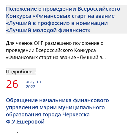
Положение о проведении Всероссийского
Конкурса «Финансовых старт на звание
«Лучший в профессии» в номинации
«Лучший молодой финансист»
Для членов СФР размещено положение о
проведении Всероссийского Конкурса
«Финансовых старт на звание «Лучший в
профессии» в номинации «Лучший молодой
финансист» (утверждено 30 августа 2022 г.)
Подробнее…
26
августа
2022
Обращение начальника финансового
управления мэрии муниципального
образования города Черкесска
Ф.У.Ешеровой