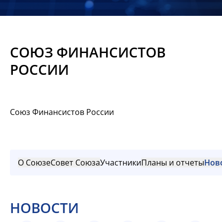
Новости
Мероприятия
СОЮЗ ФИНАНСИСТОВ
Материалы
РОССИИ
Обмен
опытом
Союз Финансистов России
Вступить
О Союзе
Совет Союза
Участники
Планы и отчеты
Нов
НОВОСТИ