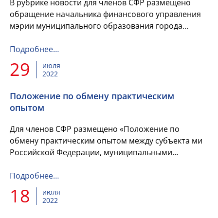
В рубрике новости для членов СФР размещено
обращение начальника финансового управления
мэрии муниципального образования города
Черкесска Ф.У.Ешеровой по вопросу анализа
затрат на финансирование благоу...
Подробнее…
29
июля
2022
Положение по обмену практическим
опытом
Для членов СФР размещено «Положение по
обмену практическим опытом между субъекта ми
Российской Федерации, муниципальными
образованиями по вопросам, касающимся
практического применения положений нормат...
Подробнее…
18
июля
2022