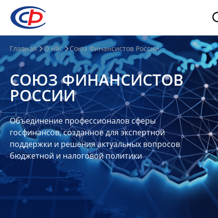
О
Главная
О нас
Союз Финансистов России
нас
СОЮЗ ФИНАНСИСТОВ
О
РОССИИ
СФР
Совет
Объединение профессионалов сферы
Союза
госфинансов, созданное для экспертной
Участники
поддержки и решения актуальных вопросов
бюджетной и налоговой политики
Планы
и
отчеты
Контакты