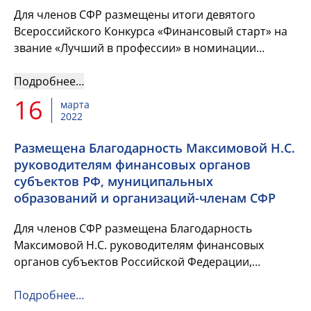
Для членов СФР размещены итоги девятого
Всероссийского Конкурса «Финансовый старт» на
звание «Лучший в профессии» в номинации
«Лучший молодой финансист» и список его
победителей и лауреатов. &nbs...
Подробнее…
16
марта
2022
Размещена Благодарность Максимовой Н.С.
руководителям финансовых органов
субъектов РФ, муниципальных
образований и организаций-членам СФР
Для членов СФР размещена Благодарность
Максимовой Н.С. руководителям финансовых
органов субъектов Российской Федерации,
муниципальных образований и организаций-
членам Союза Финансистов России.
Подробнее…