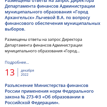
Размещены ответы на запрос Директора
Департамента финансов Администрации
муниципального образования «Город
Архангельск» Лычевой В.А. по вопросу
финансового обеспечения муниципальных
выборов.
Размещены ответы на запрос Директора
Департамента финансов Администрации
муниципального образования «Город
Архангельск» Лычевой В.А. по вопросу
финансового обеспечения муниципальных
Подробнее…
выборов.
13
декабря
2022
Разъяснение Министерства финансов
России применения норм Федерального
закона № 273-ФЗ «Об образовании в
Российской Федерации».