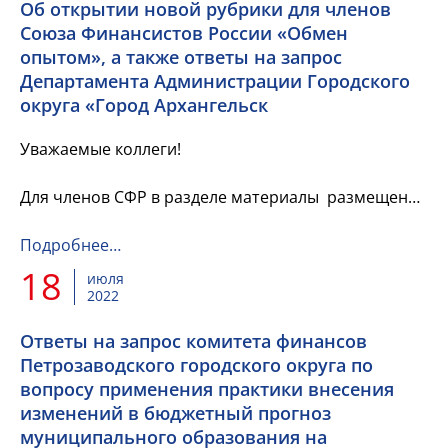
Об открытии новой рубрики для членов
Союза Финансистов России «Обмен
опытом», а также ответы на запрос
Департамента Администрации Городского
округа «Город Архангельск
Уважаемые коллеги!
Для членов СФР в разделе материалы размещена
информация об открытии новой рубрики для
членов Союза Финансистов России «Обмен
Подробнее…
опытом», а также ответы на запрос
18
июля
Департамента...
2022
Ответы на запрос комитета финансов
Петрозаводского городского округа по
вопросу применения практики внесения
изменений в бюджетный прогноз
муниципального образования на