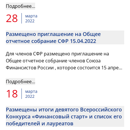
Научно-исследовательском инс...
Подробнее…
28
марта
2022
Размещено приглашение на Общее
отчетное собрание СФР 15.04.2022
Для членов СФР размещено приглашение на
Общее отчетное собрание членов Союза
Финансистов России , которое состоится 15 апреля
2022 года в 10 часов по московскому времени в
Научно-исследовательском инс...
Подробнее…
18
марта
2022
Размещены итоги девятого Всероссийского
Конкурса «Финансовый старт» и список его
победителей и лауреатов