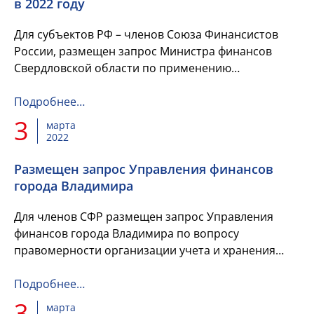
в 2022 году
Для субъектов РФ – членов Союза Финансистов
России, размещен запрос Министра финансов
Свердловской области по применению
бюджетного и налогового законодательства в 2022
году.
Подробнее…
3
марта
2022
Размещен запрос Управления финансов
города Владимира
Для членов СФР размещен запрос Управления
финансов города Владимира по вопросу
правомерности организации учета и хранения
исполнительных документов, направленных в
соответствии с п.4 ст.242.2 Бюджетно...
Подробнее…
3
марта