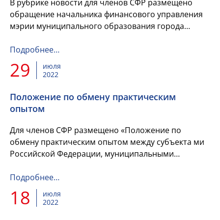
В рубрике новости для членов СФР размещено
обращение начальника финансового управления
мэрии муниципального образования города
Черкесска Ф.У.Ешеровой по вопросу анализа
затрат на финансирование благоу...
Подробнее…
29
июля
2022
Положение по обмену практическим
опытом
Для членов СФР размещено «Положение по
обмену практическим опытом между субъекта ми
Российской Федерации, муниципальными
образованиями по вопросам, касающимся
практического применения положений нормат...
Подробнее…
18
июля
2022