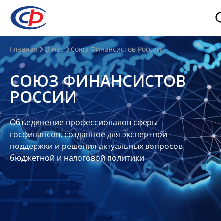
О
Главная
О нас
Союз Финансистов России
нас
СОЮЗ ФИНАНСИСТОВ
О
РОССИИ
СФР
Совет
Объединение профессионалов сферы
Союза
госфинансов, созданное для экспертной
Участники
поддержки и решения актуальных вопросов
бюджетной и налоговой политики
Планы
и
отчеты
Контакты