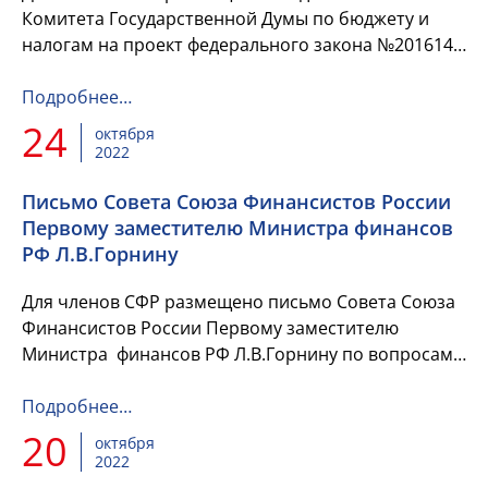
Комитета Государственной Думы по бюджету и
налогам на проект федерального закона №201614-
8 «О Федеральном бюджете на 2023 год и на
плановый период 2024 и 20...
Подробнее…
24
октября
2022
Письмо Совета Союза Финансистов России
Первому заместителю Министра финансов
РФ Л.В.Горнину
Для членов СФР размещено письмо Совета Союза
Финансистов России Первому заместителю
Министра финансов РФ Л.В.Горнину по вопросам ,
поставленным в обращении Заместителя главы
Администрации, ...
Подробнее…
20
октября
2022