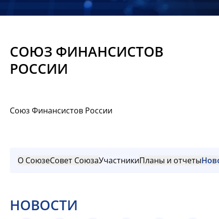
Новости
Мероприятия
СОЮЗ ФИНАНСИСТОВ
Материалы
РОССИИ
Обмен
опытом
Союз Финансистов России
Вступить
О Союзе
Совет Союза
Участники
Планы и отчеты
Нов
НОВОСТИ