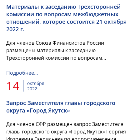
Материалы к заседанию Трехсторонней
комиссии по вопросам межбюджетных
отношений, которое состоится 21 октября
2022 г.
Для членов Союза Финансистов России
размещены материалы к заседанию
Трехсторонней комиссии по вопросам
межбюджетных отношений, которое состоится 21
октября 2022 г. по вопросу межбюджетных
Подробнее…
трансфертов,...
14
октября
2022
Запрос Заместителя главы городского
округа «Город Якутск»
Для членов СФР размещен запрос Заместителя
главы городского округа «Город Якутск» Георгия
Игоревича Гаврильева по вопросу внесения