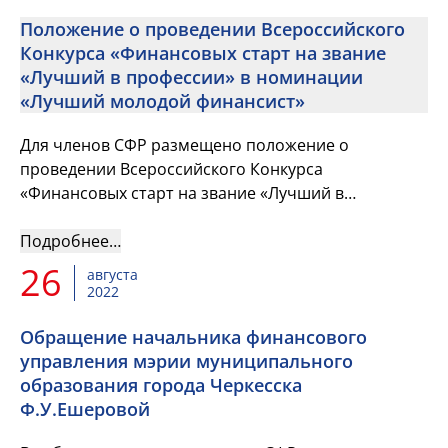
Положение о проведении Всероссийского
Конкурса «Финансовых старт на звание
«Лучший в профессии» в номинации
«Лучший молодой финансист»
Для членов СФР размещено положение о
проведении Всероссийского Конкурса
«Финансовых старт на звание «Лучший в
профессии» в номинации «Лучший молодой
финансист» (утверждено 30 августа 2022 г.)
Подробнее…
26
августа
2022
Обращение начальника финансового
управления мэрии муниципального
образования города Черкесска
Ф.У.Ешеровой