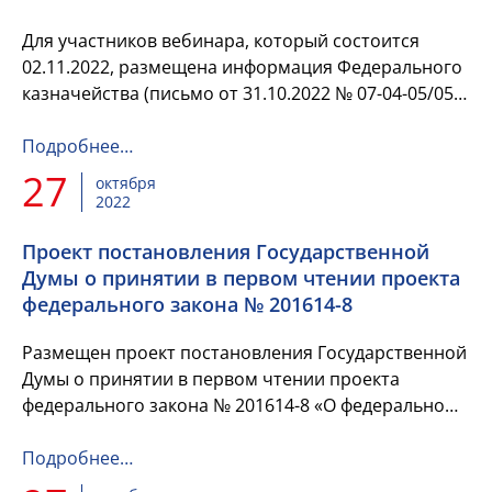
Для участников вебинара, который состоится
02.11.2022, размещена информация Федерального
казначейства (письмо от 31.10.2022 № 07-04-05/05-
26775) с поручением территориальным органам
Федерально...
Подробнее…
27
октября
2022
Проект постановления Государственной
Думы о принятии в первом чтении проекта
федерального закона № 201614-8
Размещен проект постановления Государственной
Думы о принятии в первом чтении проекта
федерального закона № 201614-8 «О федеральном
бюджете на 2023 год и на плановый период 2024 и
2025 годов» и об осн...
Подробнее…