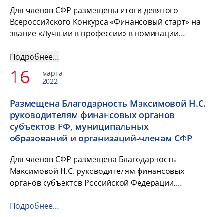
Для членов СФР размещены итоги девятого
Всероссийского Конкурса «Финансовый старт» на
звание «Лучший в профессии» в номинации
«Лучший молодой финансист» и список его
победителей и лауреатов. &nbs...
Подробнее…
16
марта
2022
Размещена Благодарность Максимовой Н.С.
руководителям финансовых органов
субъектов РФ, муниципальных
образований и организаций-членам СФР
Для членов СФР размещена Благодарность
Максимовой Н.С. руководителям финансовых
органов субъектов Российской Федерации,
муниципальных образований и организаций-
членам Союза Финансистов России.
Подробнее…