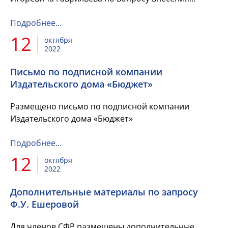
изменений в главу 26.5 части второй Налогового
кодекса Российской Фед...
Подробнее…
12
октября
2022
Письмо по подписной компании
Издательского дома «Бюджет»
Размещено письмо по подписной компании
Издательского дома «Бюджет»
Подробнее…
12
октября
2022
Дополнительные материалы по запросу
Ф.У. Ешеровой
Для членов СФР размещены дополнительные