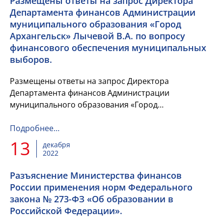
Размещены ответы на запрос Директора
Департамента финансов Администрации
муниципального образования «Город
Архангельск» Лычевой В.А. по вопросу
финансового обеспечения муниципальных
выборов.
Размещены ответы на запрос Директора
Департамента финансов Администрации
муниципального образования «Город
Архангельск» Лычевой В.А. по вопросу
финансового обеспечения муниципальных
Подробнее…
выборов.
13
декабря
2022
Разъяснение Министерства финансов
России применения норм Федерального
закона № 273-ФЗ «Об образовании в
Российской Федерации».