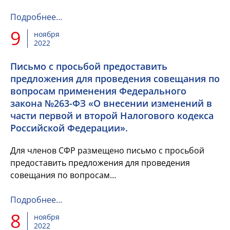
2025 годы», которые внесло Правительство
Российской Федерации к ...
Подробнее…
9
ноября
2022
Письмо с просьбой предоставить
предложения для проведения совещания по
вопросам применения Федерального
закона №263-ФЗ «О внесении изменений в
части первой и второй Налогового кодекса
Российской Федерации».
Для членов СФР размещено письмо с просьбой
предоставить предложения для проведения
совещания по вопросам
применения Федерального закона №263-ФЗ «О
внесении изменений в части первой и второй...
Подробнее…
8
ноября
2022