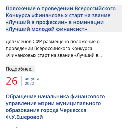
Положение о проведении Всероссийского
Конкурса «Финансовых старт на звание
«Лучший в профессии» в номинации
«Лучший молодой финансист»
Для членов СФР размещено положение о
проведении Всероссийского Конкурса
«Финансовых старт на звание «Лучший в
профессии» в номинации «Лучший молодой
финансист» (утверждено 30 августа 2022 г.)
Подробнее…
26
августа
2022
Обращение начальника финансового
управления мэрии муниципального
образования города Черкесска
Ф.У.Ешеровой