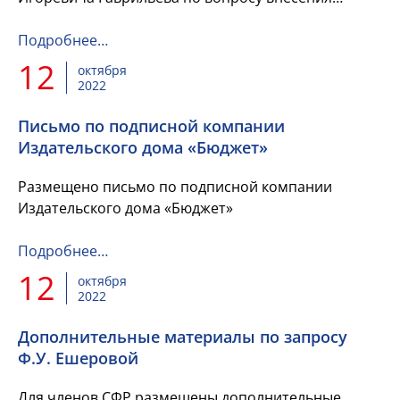
изменений в главу 26.5 части второй Налогового
кодекса Российской Фед...
Подробнее…
12
октября
2022
Письмо по подписной компании
Издательского дома «Бюджет»
Размещено письмо по подписной компании
Издательского дома «Бюджет»
Подробнее…
12
октября
2022
Дополнительные материалы по запросу
Ф.У. Ешеровой
Для членов СФР размещены дополнительные