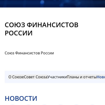
Новости
Мероприятия
СОЮЗ ФИНАНСИСТОВ
Материалы
РОССИИ
Обмен
опытом
Союз Финансистов России
Вступить
О Союзе
Совет Союза
Участники
Планы и отчеты
Нов
НОВОСТИ