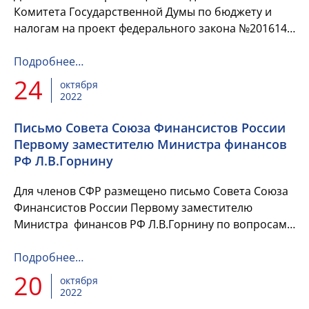
Комитета Государственной Думы по бюджету и
налогам на проект федерального закона №201614-
8 «О Федеральном бюджете на 2023 год и на
плановый период 2024 и 20...
Подробнее…
24
октября
2022
Письмо Совета Союза Финансистов России
Первому заместителю Министра финансов
РФ Л.В.Горнину
Для членов СФР размещено письмо Совета Союза
Финансистов России Первому заместителю
Министра финансов РФ Л.В.Горнину по вопросам ,
поставленным в обращении Заместителя главы
Администрации, ...
Подробнее…
20
октября
2022