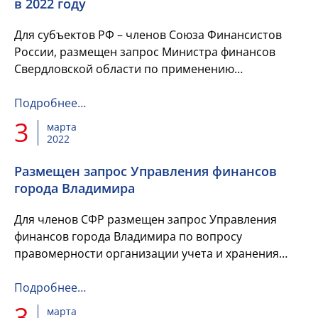
в 2022 году
Для субъектов РФ – членов Союза Финансистов
России, размещен запрос Министра финансов
Свердловской области по применению
бюджетного и налогового законодательства в 2022
году.
Подробнее…
3
марта
2022
Размещен запрос Управления финансов
города Владимира
Для членов СФР размещен запрос Управления
финансов города Владимира по вопросу
правомерности организации учета и хранения
исполнительных документов, направленных в
соответствии с п.4 ст.242.2 Бюджетно...
Подробнее…
3
марта