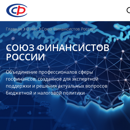
О
Главная
О нас
Союз Финансистов России
нас
СОЮЗ ФИНАНСИСТОВ
О
РОССИИ
СФР
Совет
Объединение профессионалов сферы
Союза
госфинансов, созданное для экспертной
Участники
поддержки и решения актуальных вопросов
бюджетной и налоговой политики
Планы
и
отчеты
Контакты