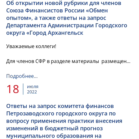
Об открытии новой рубрики для членов
Союза Финансистов России «Обмен
опытом», а также ответы на запрос
Департамента Администрации Городского
округа «Город Архангельск
Уважаемые коллеги!
Для членов СФР в разделе материалы размещена
информация об открытии новой рубрики для
членов Союза Финансистов России «Обмен
Подробнее…
опытом», а также ответы на запрос
18
июля
Департамента...
2022
Ответы на запрос комитета финансов
Петрозаводского городского округа по
вопросу применения практики внесения
изменений в бюджетный прогноз
муниципального образования на