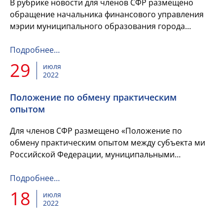
В рубрике новости для членов СФР размещено
обращение начальника финансового управления
мэрии муниципального образования города
Черкесска Ф.У.Ешеровой по вопросу анализа
затрат на финансирование благоу...
Подробнее…
29
июля
2022
Положение по обмену практическим
опытом
Для членов СФР размещено «Положение по
обмену практическим опытом между субъекта ми
Российской Федерации, муниципальными
образованиями по вопросам, касающимся
практического применения положений нормат...
Подробнее…
18
июля
2022