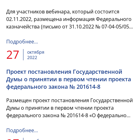
Для участников вебинара, который состоится
02.11.2022, размещена информация Федерального
казначейства (письмо от 31.10.2022 № 07-04-05/05-
26775) с поручением территориальным органам
Федерально...
Подробнее…
27
октября
2022
Проект постановления Государственной
Думы о принятии в первом чтении проекта
федерального закона № 201614-8
Размещен проект постановления Государственной
Думы о принятии в первом чтении проекта
федерального закона № 201614-8 «О федеральном
бюджете на 2023 год и на плановый период 2024 и
2025 годов» и об осн...
Подробнее…