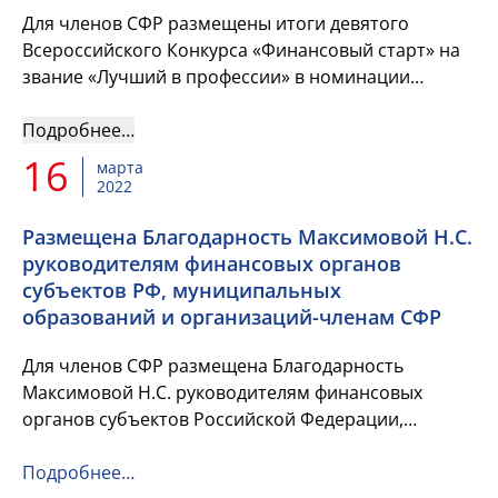
Для членов СФР размещены итоги девятого
Всероссийского Конкурса «Финансовый старт» на
звание «Лучший в профессии» в номинации
«Лучший молодой финансист» и список его
победителей и лауреатов. &nbs...
Подробнее…
16
марта
2022
Размещена Благодарность Максимовой Н.С.
руководителям финансовых органов
субъектов РФ, муниципальных
образований и организаций-членам СФР
Для членов СФР размещена Благодарность
Максимовой Н.С. руководителям финансовых
органов субъектов Российской Федерации,
муниципальных образований и организаций-
членам Союза Финансистов России.
Подробнее…