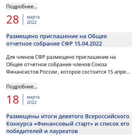
Научно-исследовательском инс...
Подробнее…
28
марта
2022
Размещено приглашение на Общее
отчетное собрание СФР 15.04.2022
Для членов СФР размещено приглашение на
Общее отчетное собрание членов Союза
Финансистов России , которое состоится 15 апреля
2022 года в 10 часов по московскому времени в
Научно-исследовательском инс...
Подробнее…
18
марта
2022
Размещены итоги девятого Всероссийского
Конкурса «Финансовый старт» и список его
победителей и лауреатов