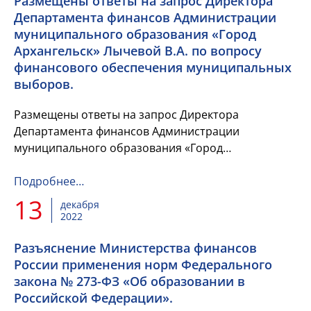
Размещены ответы на запрос Директора
Департамента финансов Администрации
муниципального образования «Город
Архангельск» Лычевой В.А. по вопросу
финансового обеспечения муниципальных
выборов.
Размещены ответы на запрос Директора
Департамента финансов Администрации
муниципального образования «Город
Архангельск» Лычевой В.А. по вопросу
финансового обеспечения муниципальных
Подробнее…
выборов.
13
декабря
2022
Разъяснение Министерства финансов
России применения норм Федерального
закона № 273-ФЗ «Об образовании в
Российской Федерации».