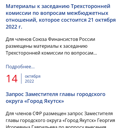
Материалы к заседанию Трехсторонней
комиссии по вопросам межбюджетных
отношений, которое состоится 21 октября
2022 г.
Для членов Союза Финансистов России
размещены материалы к заседанию
Трехсторонней комиссии по вопросам
межбюджетных отношений, которое состоится 21
октября 2022 г. по вопросу межбюджетных
Подробнее…
трансфертов,...
14
октября
2022
Запрос Заместителя главы городского
округа «Город Якутск»
Для членов СФР размещен запрос Заместителя
главы городского округа «Город Якутск» Георгия
Игоревича Гаврильева по вопросу внесения