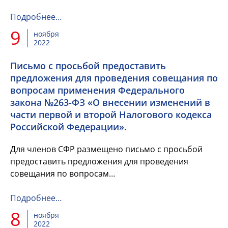
2025 годы», которые внесло Правительство
Российской Федерации к ...
Подробнее…
9
ноября
2022
Письмо с просьбой предоставить
предложения для проведения совещания по
вопросам применения Федерального
закона №263-ФЗ «О внесении изменений в
части первой и второй Налогового кодекса
Российской Федерации».
Для членов СФР размещено письмо с просьбой
предоставить предложения для проведения
совещания по вопросам
применения Федерального закона №263-ФЗ «О
внесении изменений в части первой и второй...
Подробнее…
8
ноября
2022