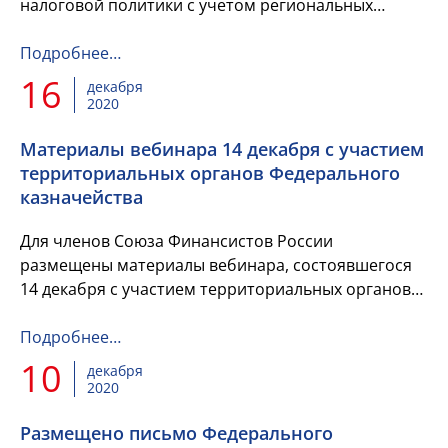
налоговой политики с учетом региональных
особенностей.
Подробнее…
16
декабря
2020
Материалы вебинара 14 декабря с участием
территориальных органов Федерального
казначейства
Для членов Союза Финансистов России
размещены материалы вебинара, состоявшегося
14 декабря с участием территориальных органов
Федерального казначейства (презентация Саакян
Т.В. и видеозапись вебин...
Подробнее…
10
декабря
2020
Размещено письмо Федерального