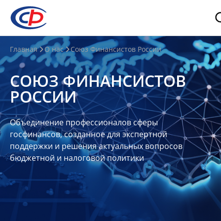
О
Главная
О нас
Союз Финансистов России
нас
СОЮЗ ФИНАНСИСТОВ
О
РОССИИ
СФР
Совет
Объединение профессионалов сферы
Союза
госфинансов, созданное для экспертной
Участники
поддержки и решения актуальных вопросов
бюджетной и налоговой политики
Планы
и
отчеты
Контакты