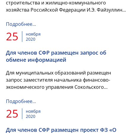
строительства и жилищно-коммунального
хозяйства Российской Федерации И.Э. Файзуллина
в рамках подготовки к «правительственному
часу»» по теме «О реализации нац...
Подробнее…
25
ноября
2020
Для членов СФР размещен запрос об
обмене информацией
Для муниципальных образований размещен
запрос заместителя начальника финансово-
экономического управления Сокольского
муниципального района Г. И. Шумиловой об
обмене информацией по вопросу организации ...
Подробнее…
25
ноября
2020
Для членов СФР размещен проект ФЗ «О