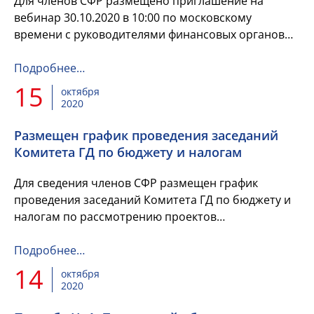
Для членов СФР размещено приглашение на
вебинар 30.10.2020 в 10:00 по московскому
времени с руководителями финансовых органов
субъектов Российской Федерации на тему:
«Вопросы перехода на казначейское ...
Подробнее…
15
октября
2020
Размещен график проведения заседаний
Комитета ГД по бюджету и налогам
Для сведения членов СФР размещен график
проведения заседаний Комитета ГД по бюджету и
налогам по рассмотрению проектов
государственных программ 20-23 октября 2020
года.
Подробнее…
14
октября
2020