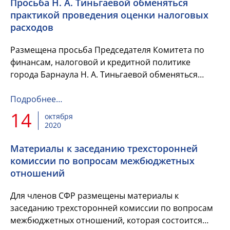
Просьба Н. А. Тиньгаевой обменяться
практикой проведения оценки налоговых
расходов
Размещена просьба Председателя Комитета по
финансам, налоговой и кредитной политике
города Барнаула Н. А. Тиньгаевой обменяться
практикой проведения оценки налоговых расходов
на местном уровне.
Подробнее…
14
октября
2020
Материалы к заседанию трехсторонней
комиссии по вопросам межбюджетных
отношений
Для членов СФР размещены материалы к
заседанию трехсторонней комиссии по вопросам
межбюджетных отношений, которая состоится