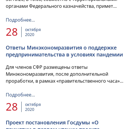
органами Федерального казначейства, примет
участие и выступит Саакян Т.В. – директор
Департамента правового...
Подробнее…
28
октября
2020
Ответы Минэкономразвития о поддержке
предпринимательства в условиях пандемии
Для членов СФР размещены ответы
Минэкономразвития, после дополнительной
проработки, в рамках «правительственного часа»
на тему «О поддержке малого и среднего
предпринимательства в РФ в условиях измени...
Подробнее…
28
октября
2020
Проект постановления Госдумы «О