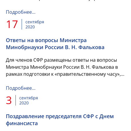
Подробнее…
17
сентября
2020
Ответы на вопросы Министра
Минобрнауки России В. Н. Фалькова
Для членов СФР размещены ответы на вопросы
Министра Минобрнауки России В. Н. Фалькова в
рамках подготовки к «правительственному часу»,
который состоялся 16 .09.2020г. в Государственной
Думе на тему: «О...
Подробнее…
3
сентября
2020
Поздравление председателя СФР с Днем
финансиста