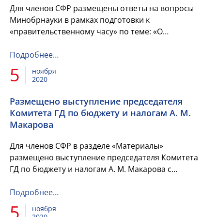
Для членов СФР размещены ответы на вопросы
Минобрнауки в рамках подготовки к
«правительственному часу» по теме: «О
готовности системы высшего образования к
организации образовательного процесса в изме...
Подробнее…
5
ноября
2020
Размещено выступление председателя
Комитета ГД по бюджету и налогам А. М.
Макарова
Для членов СФР в разделе «Материалы»
размещено выступление председателя Комитета
ГД по бюджету и налогам А. М. Макарова с
презентацией при рассмотрении в первом чтении
проекта Федерального бюджета 102...
Подробнее…
5
ноября
2020