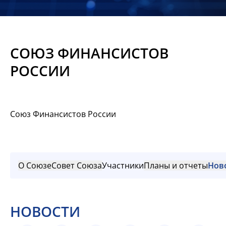
Новости
Мероприятия
СОЮЗ ФИНАНСИСТОВ
Материалы
РОССИИ
Обмен
опытом
Союз Финансистов России
Вступить
О Союзе
Совет Союза
Участники
Планы и отчеты
Нов
НОВОСТИ