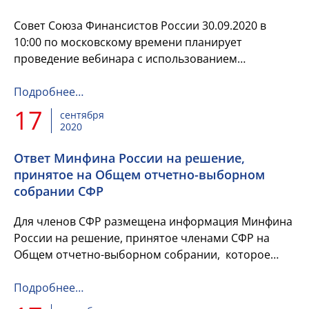
Совет Союза Финансистов России 30.09.2020 в
10:00 по московскому времени планирует
проведение вебинара с использованием
телекоммуникационной инфраструктуры
Федерального казначейства и его
Подробнее…
территориальных...
17
сентября
2020
Ответ Минфина России на решение,
принятое на Общем отчетно-выборном
собрании СФР
Для членов СФР размещена информация Минфина
России на решение, принятое членами СФР на
Общем отчетно-выборном собрании, которое
прошло в режиме онлайн 27.03.2020 в виде
совместной аудио-видеоконференции...
Подробнее…