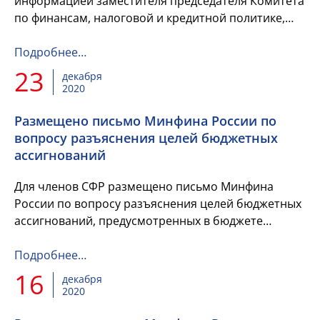
информацией заместителя председателя Комитета
по финансам, налоговой и кредитной политике,
касающейся информации об объемах бюджетных
инвестиций в объекты госу...
Подробнее…
23
декабря
2020
Размещено письмо Минфина России по
вопросу разъяснения целей бюджетных
ассигнований
Для членов СФР размещено письмо Минфина
России по вопросу разъяснения целей бюджетных
ассигнований, предусмотренных в бюджете
субъекта РФ для предоставления субвенций,
субсидий и иных межбюджетных тра...
Подробнее…
16
декабря
2020