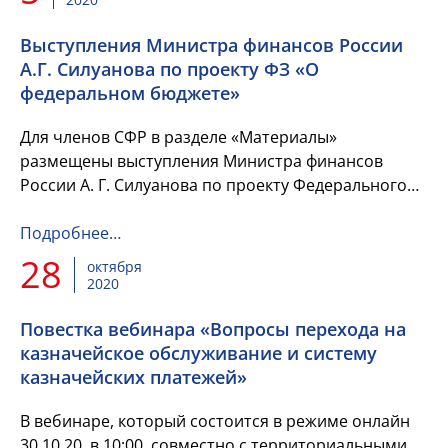
Выступления Министра финансов России
А.Г. Силуанова по проекту ФЗ «О
федеральном бюджете»
Для членов СФР в разделе «Материалы»
размещены выступления Министра финансов
России А. Г. Силуанова по проекту Федерального
закона № 1027743-7 «О федеральном бюджете на
2021 год и плановый период 2022...
Подробнее…
28
октября
2020
Повестка вебинара «Вопросы перехода на
казначейское обслуживание и систему
казначейских платежей»
В вебинаре, который состоится в режиме онлайн
30.10.20, в 10:00, совместно с территориальными