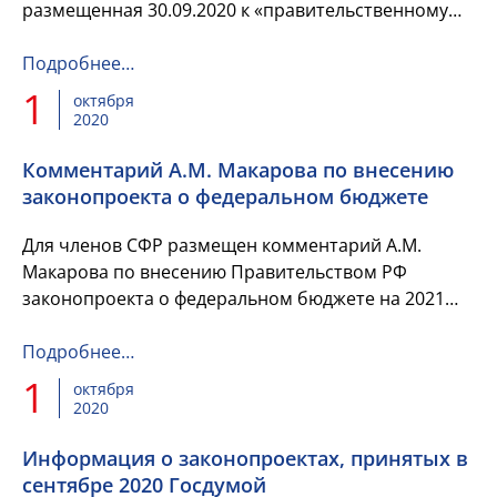
размещенная 30.09.2020 к «правительственному
часу» в Государственной Думе на тему: «О
реализации государственной программы РФ ...
Подробнее…
1
октября
2020
Комментарий А.М. Макарова по внесению
законопроекта о федеральном бюджете
Для членов СФР размещен комментарий А.М.
Макарова по внесению Правительством РФ
законопроекта о федеральном бюджете на 2021
год и плановый период 2022-2023 годов.
Подробнее…
1
октября
2020
Информация о законопроектах, принятых в
сентябре 2020 Госдумой