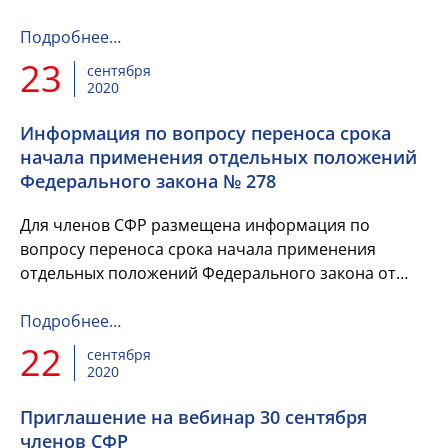
казначейства обеспечить участие в указанном
совещании представителей финансовых органов...
Подробнее…
23
сентября
2020
Информация по вопросу переноса срока
начала применения отдельных положений
Федерального закона № 278
Для членов СФР размещена информация по
вопросу переноса срока начала применения
отдельных положений Федерального закона от
02.08.2019 № 278.
Подробнее…
22
сентября
2020
Приглашение на вебинар 30 сентября
членов СФР