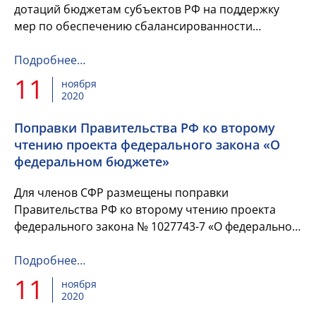
дотаций бюджетам субъектов РФ на поддержку
мер по обеспечению сбалансированности
бюджетов субъектов Российской Федерации на
2020 год для компенсации снижения пос...
Подробнее…
11
ноября
2020
Поправки Правительства РФ ко второму
чтению проекта федерального закона «О
федеральном бюджете»
Для членов СФР размещены поправки
Правительства РФ ко второму чтению проекта
федерального закона № 1027743-7 «О федеральном
бюджете на 2021 год и на плановый период 2022-
2023 годов».
Подробнее…
11
ноября
2020