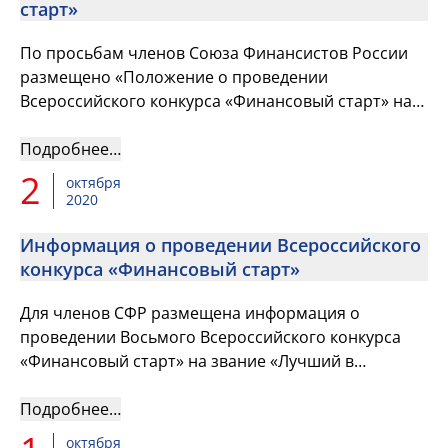
старт»
По просьбам членов Союза Финансистов России
размещено «Положение о проведении
Всероссийского конкурса «Финансовый старт» на
звание «Лучший в профессии» в номинации
«Лучший молодой финансист».
Подробнее…
2
октября
2020
Информация о проведении Всероссийского
конкурса «Финансовый старт»
Для членов СФР размещена информация о
проведении Восьмого Всероссийского конкурса
«Финансовый старт» на звание «Лучший в
профессии» в номинации «Лучший молодой
финансист».
Подробнее…
октября