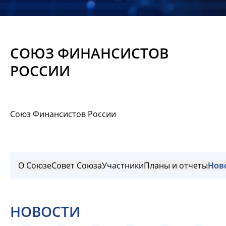
Новости
Мероприятия
СОЮЗ ФИНАНСИСТОВ
Материалы
РОССИИ
Обмен
опытом
Союз Финансистов России
Вступить
О Союзе
Совет Союза
Участники
Планы и отчеты
Нов
НОВОСТИ