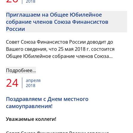
2018
Приглашаем на Общее Юбилейное
собрание членов Союза Финансистов
России
Совет Союза Финансистов России доводит до
Вашего сведения, что 25 мая 2018 г. состоится
Общее Юбилейное собрание членов Союза
Финансистов России, посвященное 15-летию
образования Союза Финансистов Рос...
Подробнее…
24
апреля
2018
Поздравляем с Днем местного
самоуправления!
Уважаемые коллеги!