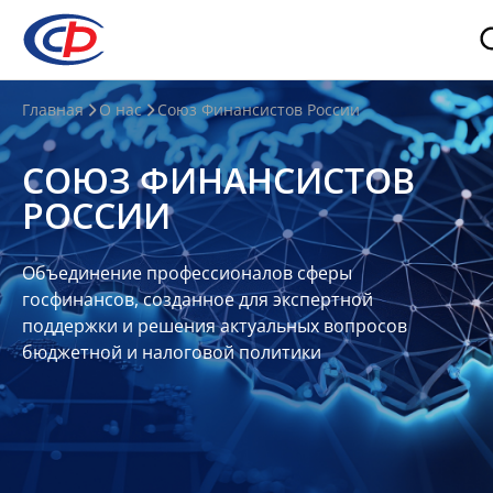
О
Главная
О нас
Союз Финансистов России
нас
СОЮЗ ФИНАНСИСТОВ
О
РОССИИ
СФР
Совет
Объединение профессионалов сферы
Союза
госфинансов, созданное для экспертной
Участники
поддержки и решения актуальных вопросов
бюджетной и налоговой политики
Планы
и
отчеты
Контакты