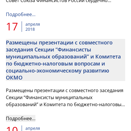
Совет Союза Финансистов России сердечно
поздравляет вас с Днем местного самоуправления!
Подробнее…
17
апреля
2018
Размещены презентации с совместного
заседания Секции “Финансисты
муниципальных образований” и Комитета
по бюджетно-налоговым вопросам и
социально-экономическому развитию
ОКМО
Размещены презентации с совместного заседания
Секции “Финансисты муниципальных
образований” и Комитета по бюджетно-налоговым
вопросам и социально-экономическому развитию
ОКМО
Подробнее…
10
апреля