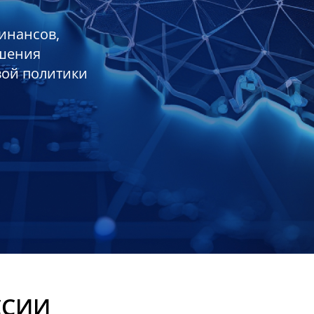
инансов,
ешения
вой политики
ССИИ