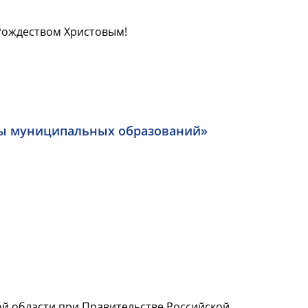
-Рождеством Христовым!
ты муниципальных образований»
кой области при Правительстве Российской