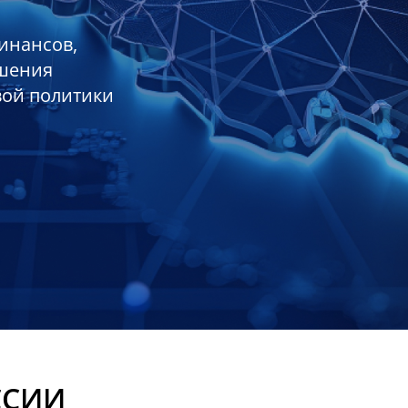
инансов,
ешения
вой политики
ССИИ