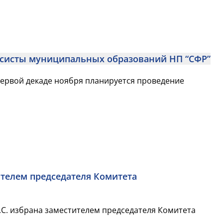
11 ноября 2016 г. в Москве предполагается провести секцию Финансисты муниципальных образований НП “СФР”
первой декаде ноября планируется проведение
телем председателя Комитета
.С. избрана заместителем председателя Комитета