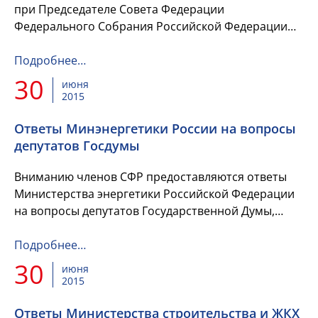
при Председателе Совета Федерации
Федерального Собрания Российской Федерации
по местному самоуправлению на тему
"Формирование благоприятной
Подробнее…
предпринимательской...
30
июня
2015
Ответы Минэнергетики России на вопросы
депутатов Госдумы
Вниманию членов СФР предоставляются ответы
Министерства энергетики Российской Федерации
на вопросы депутатов Государственной Думы,
обозначенные ими при подготовке к
"правительственному часу".
Подробнее…
30
июня
2015
Ответы Министерства строительства и ЖКХ