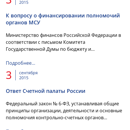
2015
К вопросу о финансировании полномочий
органов МСУ
Министерство финансов Российской Федерации в
соответствии с письмом Комитета
Государственной Думы по бюджету и
налогам рассмотрело обращение Л. В. Караваевой
по вопросу финансирования...
Подробнее…
3
сентября
2015
Ответ Счетной палаты России
Федеральный закон № 6-ФЗ, устанавливая общие
принципы организации, деятельности и основные
полномочия контрольно-счетных органов
субъектов Российской Федерации и контрольно-