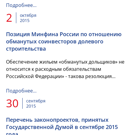
правомерности осуществления финансирования...
Подробнее…
2
октября
2015
Позиция Минфина России по отношению
обманутых соинвесторов долевого
строительства
Обеспечение жильем «обманутых дольщиков» не
относится к расходным обязательствам
Российской Федерации» - такова резолюция
Минфина России в ответ на запрос Н. С.
Максимовой, председателя сове...
Подробнее…
30
сентября
2015
Перечень законопроектов, принятых
Государственной Думой в сентябре 2015
года,