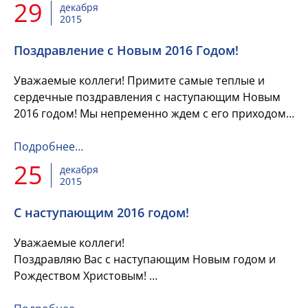
успех в профессиональной...
29
декабря
2015
Поздравление с Новым 2016 Годом!
Уважаемые коллеги! Примите самые теплые и
сердечные поздравления с наступающим Новым
2016 годом! Мы непременно ждем с его приходом
только добрых и позитивных перемен, светлых и
радостных событий и н...
Подробнее…
25
декабря
2015
С наступающим 2016 годом!
Уважаемые коллеги!
Поздравляю Вас с наступающим Новым годом и
Рождеством Христовым!
Пусть удача сопутствует всем Вашим начинаниям,