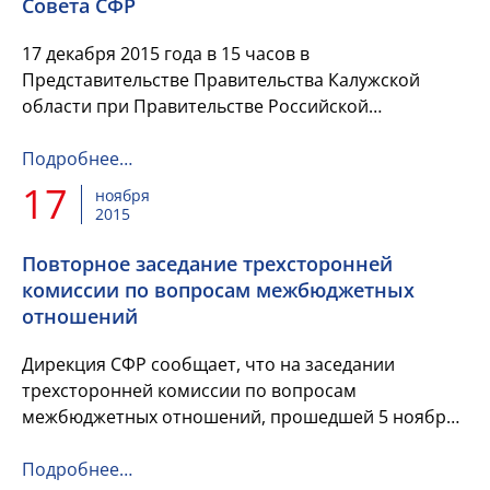
Совета СФР
17 декабря 2015 года в 15 часов в
Представительстве Правительства Калужской
области при Правительстве Российской
Федерации состоится расширенное заседание
Совета НП "Сообщество финансистов России".
Подробнее…
17
ноября
2015
Повторное заседание трехсторонней
комиссии по вопросам межбюджетных
отношений
Дирекция СФР сообщает, что на заседании
трехсторонней комиссии по вопросам
межбюджетных отношений, прошедшей 5 ноября,
при обсуждении вопросов возникли разногласия,
не позволившие принять методики ...
Подробнее…