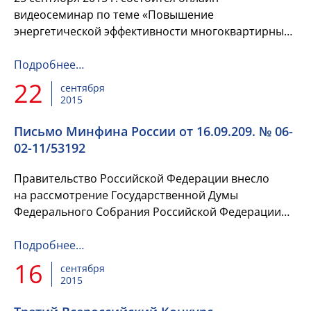
видеосеминар по теме «Повышение
энергетической эффективности многоквартирных
домов». Семинар проводит НП «Национальный
центр общественного ...
Подробнее…
22
сентября
2015
Письмо Минфина России от 16.09.209. № 06-
02-11/53192
Правительство Российской Федерации внесло
на рассмотрение Государственной Думы
Федерального Собрания Российской Федерации
проект федерального закона №
878973-6
„Об особенностях составления...
Подробнее…
16
сентября
2015