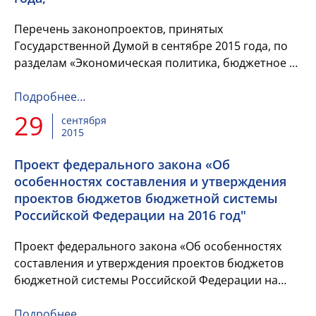
Перечень законопроектов, принятых
Государственной Думой в сентябре 2015 года, по
разделам «Экономическая политика, бюджетное и
налоговое законодательство», «Социальная
политика» с краткой характеристи...
Подробнее…
29
сентября
2015
Проект федерального закона «Об
особенностях составления и утверждения
проектов бюджетов бюджетной системы
Российской Федерации на 2016 год"
Проект федерального закона «Об особенностях
составления и утверждения проектов бюджетов
бюджетной системы Российской Федерации на
2016 год, о внесении изменений в отдельные
законодательные акты Россий...
Подробнее…