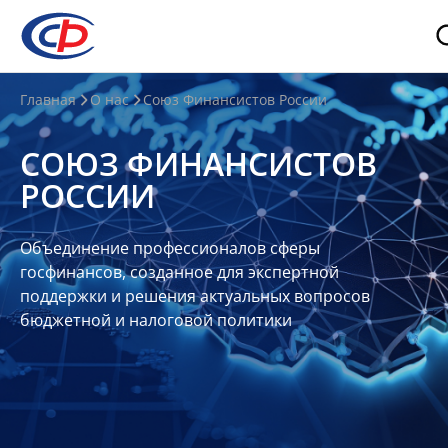
О
Главная
О нас
Союз Финансистов России
нас
СОЮЗ ФИНАНСИСТОВ
О
РОССИИ
СФР
Совет
Объединение профессионалов сферы
Союза
госфинансов, созданное для экспертной
Участники
поддержки и решения актуальных вопросов
бюджетной и налоговой политики
Планы
и
отчеты
Контакты