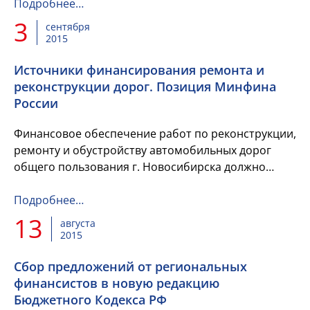
счетных органов муниципальных...
Подробнее…
3
сентября
2015
Источники финансирования ремонта и
реконструкции дорог. Позиция Минфина
России
Финансовое обеспечение работ по реконструкции,
ремонту и обустройству автомобильных дорог
общего пользования г. Новосибирска должно
осуществляться за счет средств дорожных фондов
г. Новосибирска и Новосибирской...
Подробнее…
13
августа
2015
Сбор предложений от региональных
финансистов в новую редакцию
Бюджетного Кодекса РФ