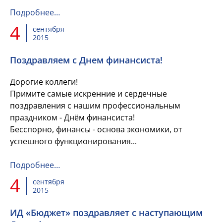
утверждения проектов бюджетов бюджетной
системы Российской Федерации на 2016
Подробнее…
год". Дирекция...
4
сентября
2015
Поздравляем с Днем финансиста!
Дорогие коллеги!
Примите самые искренние и сердечные
поздравления с нашим профессиональным
праздником - Днём финансиста!
Бесспорно, финансы - основа экономики, от
успешного функционирования...
Подробнее…
4
сентября
2015
ИД «Бюджет» поздравляет с наступающим