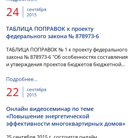
24
сентября
2015
ТАБЛИЦА ПОПРАВОК к проекту
федерального закона № 878973-6
ТАБЛИЦА ПОПРАВОК № 1 к проекту федерального
закона № 878973-6 "Об особенностях составления
и утверждения проектов бюджетов бюджетной
системы Российской Федерации на 2016 год",
рекомендуемых Комитетом...
Подробнее…
22
сентября
2015
Онлайн видеосеминар по теме
«Повышение энергетической
эффективности многоквартирных домов»
25 сентября 2015 г. состоится онлайн