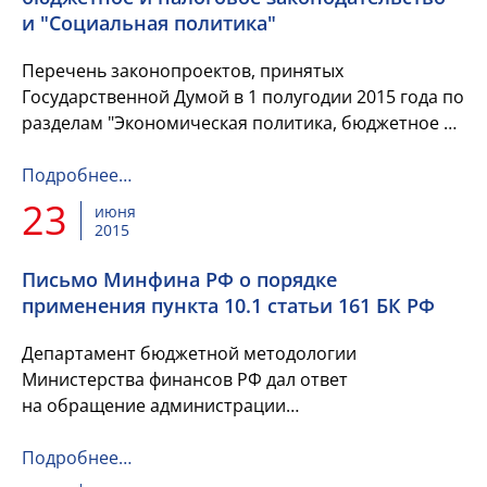
и "Социальная политика"
Перечень законопроектов, принятых
Государственной Думой в 1 полугодии 2015 года по
разделам "Экономическая политика, бюджетное и
налоговое законодательство" и "Социальная
политика", с указанием...
Подробнее…
23
июня
2015
Письмо Минфина РФ о порядке
применения пункта 10.1 статьи 161 БК РФ
Департамент бюджетной методологии
Министерства финансов РФ дал ответ
на обращение администрации
Отрадненского района по вопросу разъяснения
порядка применения пункта 10.1 статьи 161
Подробнее…
Бюджетного...