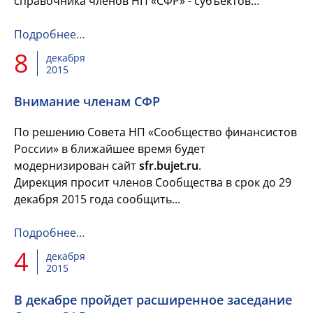
справочника членов НП «СФР» - субъектов
Российской Федерации, муниципальных
образований и организаций. Справочник п...
Подробнее…
8
декабря
2015
Внимание членам СФР
По решению Совета НП «Сообщество финансистов
России» в ближайшее время будет
модернизирован сайт
sfr.bujet.ru
.
Дирекция просит членов Сообщества в срок до 29
декабря 2015 года сообщить...
Подробнее…
4
декабря
2015
В декабре пройдет расширенное заседание