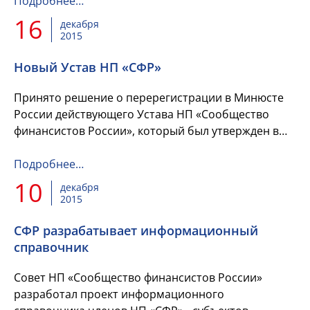
а дело, которое нас объединяет, приносит
Подробнее…
удовлетворение и вдохновляет...
16
декабря
2015
Новый Устав НП «СФР»
Принято решение о перерегистрации в Минюсте
России действующего Устава НП «Сообщество
финансистов России», который был утвержден в
2003 году. Дирекция СФР просит членов
Сообщества рассм...
Подробнее…
10
декабря
2015
СФР разрабатывает информационный
справочник
Совет НП «Сообщество финансистов России»
разработал проект информационного