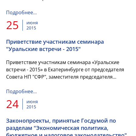
эффективности расходов федерального бюджета:
реальность и перспективы". Вниманию членов...
Подробнее…
25
июня
2015
Приветствие участникам семинара
"Уральские встречи - 2015"
Приветствие участникам семинара «Уральские
встречи - 2015» в Екатеринбурге от председателя
Совета НП "СФР", заместителя председателя
Комитета Государственной Думы по бюджету и
налогам Н. С. Максимовой...
Подробнее…
24
июня
2015
Законопроекты, принятые Госдумой по
разделам "Экономическая политика,
бюджетное и налоговое законодательство"