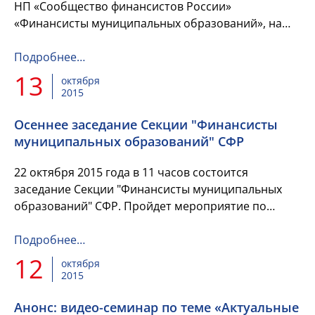
НП «Сообщество финансистов России»
«Финансисты муниципальных образований», на
котором обсуждались
изменения законодательства, касающиеся ...
Подробнее…
13
октября
2015
Осеннее заседание Секции "Финансисты
муниципальных образований" СФР
22 октября 2015 года в 11 часов состоится
заседание Секции "Финансисты муниципальных
образований" СФР. Пройдет мероприятие по
адресу: г. Москва, ул. Тверская, д. 20/1, Институт
экономики города.
Подробнее…
12
октября
2015
Анонс: видео-семинар по теме «Актуальные