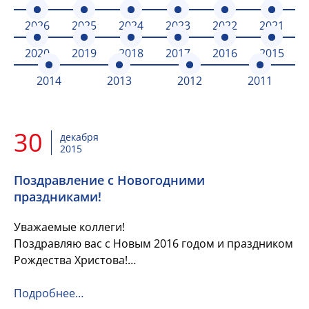
2026
2025
2024
2023
2022
2021
2020
2019
2018
2017
2016
2015
2014
2013
2012
2011
30
декабря
2015
Поздравление с Новогодними
праздниками!
Уважаемые коллеги!
Поздравляю вас с Новым 2016 годом и праздником
Рождества Христова!
Пусть наступающий год будет щедрым на удачу и
свершения, откроет новые горизонты и принесет
Подробнее…