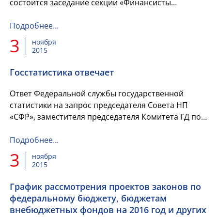
состоится заседание секции «Финансисты
субъектов Российской Федерации» НП
«Сообщество финансистов России» с...
Подробнее…
3
ноября
2015
Госстатистика отвечает
Ответ Федеральной службы государственной
статистики на запрос председателя Совета НП
«СФР», заместителя председателя Комитета ГД по
бюджету и налогам Н.С. Максимовой.
Подробнее…
3
ноября
2015
График рассмотрения проектов законов по
федеральному бюджету, бюджетам
внебюджетных фондов на 2016 год и других