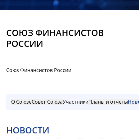
Новости
Мероприятия
СОЮЗ ФИНАНСИСТОВ
Материалы
РОССИИ
Обмен
опытом
Союз Финансистов России
Вступить
О Союзе
Совет Союза
Участники
Планы и отчеты
Нов
НОВОСТИ