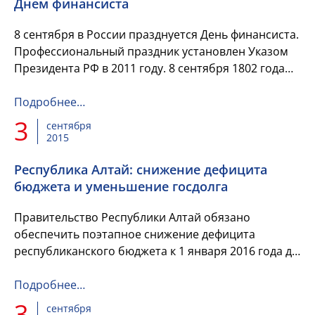
Днем финансиста
8 сентября в России празднуется День финансиста.
Профессиональный праздник установлен Указом
Президента РФ в 2011 году. 8 сентября 1802 года
император Александр I основал Министерство
финансов России.
Подробнее…
3
сентября
2015
Республика Алтай: снижение дефицита
бюджета и уменьшение госдолга
Правительство Республики Алтай обязано
обеспечить поэтапное снижение дефицита
республиканского бюджета к 1 января 2016 года до
0 процентов от суммы доходов без учета
безвозмездных поступлений за 2015...
Подробнее…
3
сентября