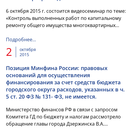
6 октября 2015 г. состоится видеосеминар по теме:
«Контроль выполненных работ по капитальному
ремонту общего имущества многоквартирных
домов».
Организатор: НП «Национальный центр
Подробнее…
общественного контроля...
2
октября
2015
Позиция Минфина России: правовых
оснований для осуществления
финансирования за счет средств бюджета
городского округа расходов, указанных в ч.
5 ст. 20 ФЗ № 131- ФЗ, не имеется.
Министерство финансов РФ в связи с запросом
Комитета ГД по бюджету и налогам рассмотрело
обращение главы города Дзержинска В.А.
Чумазина по вопросу о разъяснении