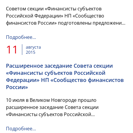
Советом секции «Финансисты субъектов
Российской Федерации» НП «Сообщество
финансистов России» подготовлены предложения
по внесению изменений и дополнений в проект
новой редакции Бюджетного Кодекса Рос...
Подробнее…
11
августа
2015
Расширенное заседание Совета секции
«Финансисты субъектов Российской
Федерации» НП «Сообщество финансистов
России»
10 июля в Великом Новгороде прошло
расширенное заседание Совета секции
«Финансисты субъектов Российской
Федерации» НП «Сообщество финансистов
России».
Подробнее…