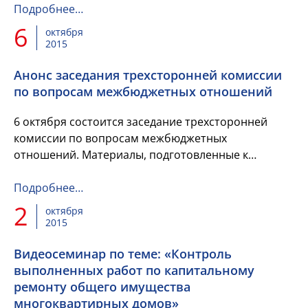
акцизов на алкогольную продукцию...
Подробнее…
6
октября
2015
Анонс заседания трехсторонней комиссии
по вопросам межбюджетных отношений
6 октября состоится заседание трехсторонней
комиссии по вопросам межбюджетных
отношений. Материалы, подготовленные к
заседанию комиссии, находятся в прикрепленном
файле.
Подробнее…
2
октября
2015
Видеосеминар по теме: «Контроль
выполненных работ по капитальному
ремонту общего имущества
многоквартирных домов»