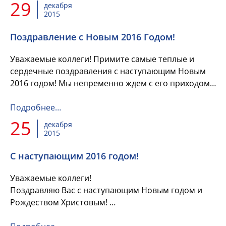
успех в профессиональной...
29
декабря
2015
Поздравление с Новым 2016 Годом!
Уважаемые коллеги! Примите самые теплые и
сердечные поздравления с наступающим Новым
2016 годом! Мы непременно ждем с его приходом
только добрых и позитивных перемен, светлых и
радостных событий и н...
Подробнее…
25
декабря
2015
С наступающим 2016 годом!
Уважаемые коллеги!
Поздравляю Вас с наступающим Новым годом и
Рождеством Христовым!
Пусть удача сопутствует всем Вашим начинаниям,