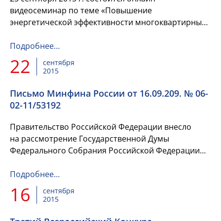
видеосеминар по теме «Повышение
энергетической эффективности многоквартирных
домов». Семинар проводит НП «Национальный
центр общественного ...
Подробнее…
22
сентября
2015
Письмо Минфина России от 16.09.209. № 06-
02-11/53192
Правительство Российской Федерации внесло
на рассмотрение Государственной Думы
Федерального Собрания Российской Федерации
проект федерального закона №
878973-6
„Об особенностях составления...
Подробнее…
16
сентября
2015