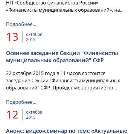
НП «Сообщество финансистов России»
«Финансисты муниципальных образований», на
котором обсуждались
изменения законодательства, касающиеся ...
Подробнее…
13
октября
2015
Осеннее заседание Секции "Финансисты
муниципальных образований" СФР
22 октября 2015 года в 11 часов состоится
заседание Секции "Финансисты муниципальных
образований" СФР. Пройдет мероприятие по
адресу: г. Москва, ул. Тверская, д. 20/1, Институт
экономики города.
Подробнее…
12
октября
2015
Анонс: видео-семинар по теме «Актуальные