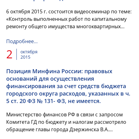
6 октября 2015 г. состоится видеосеминар по теме:
«Контроль выполненных работ по капитальному
ремонту общего имущества многоквартирных
домов».
Организатор: НП «Национальный центр
Подробнее…
общественного контроля...
2
октября
2015
Позиция Минфина России: правовых
оснований для осуществления
финансирования за счет средств бюджета
городского округа расходов, указанных в ч.
5 ст. 20 ФЗ № 131- ФЗ, не имеется.
Министерство финансов РФ в связи с запросом
Комитета ГД по бюджету и налогам рассмотрело
обращение главы города Дзержинска В.А.
Чумазина по вопросу о разъяснении