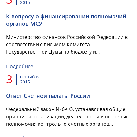
2015
К вопросу о финансировании полномочий
органов МСУ
Министерство финансов Российской Федерации в
соответствии с письмом Комитета
Государственной Думы по бюджету и
налогам рассмотрело обращение Л. В. Караваевой
по вопросу финансирования...
Подробнее…
3
сентября
2015
Ответ Счетной палаты России
Федеральный закон № 6-ФЗ, устанавливая общие
принципы организации, деятельности и основные
полномочия контрольно-счетных органов
субъектов Российской Федерации и контрольно-