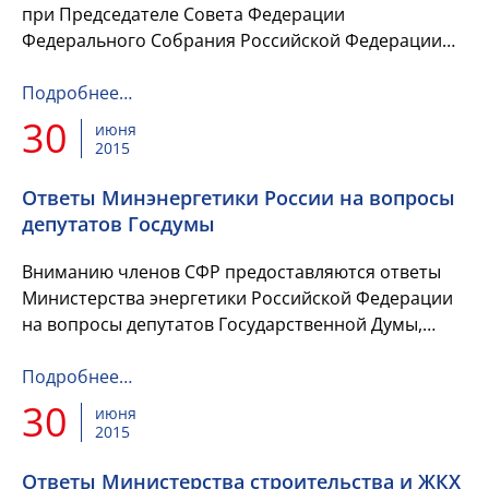
при Председателе Совета Федерации
Федерального Собрания Российской Федерации
по местному самоуправлению на тему
"Формирование благоприятной
Подробнее…
предпринимательской...
30
июня
2015
Ответы Минэнергетики России на вопросы
депутатов Госдумы
Вниманию членов СФР предоставляются ответы
Министерства энергетики Российской Федерации
на вопросы депутатов Государственной Думы,
обозначенные ими при подготовке к
"правительственному часу".
Подробнее…
30
июня
2015
Ответы Министерства строительства и ЖКХ