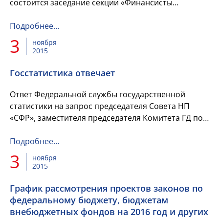
состоится заседание секции «Финансисты
субъектов Российской Федерации» НП
«Сообщество финансистов России» с...
Подробнее…
3
ноября
2015
Госстатистика отвечает
Ответ Федеральной службы государственной
статистики на запрос председателя Совета НП
«СФР», заместителя председателя Комитета ГД по
бюджету и налогам Н.С. Максимовой.
Подробнее…
3
ноября
2015
График рассмотрения проектов законов по
федеральному бюджету, бюджетам
внебюджетных фондов на 2016 год и других