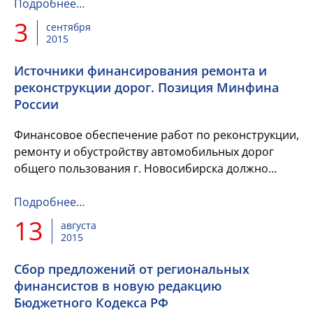
счетных органов муниципальных...
Подробнее…
3
сентября
2015
Источники финансирования ремонта и
реконструкции дорог. Позиция Минфина
России
Финансовое обеспечение работ по реконструкции,
ремонту и обустройству автомобильных дорог
общего пользования г. Новосибирска должно
осуществляться за счет средств дорожных фондов
г. Новосибирска и Новосибирской...
Подробнее…
13
августа
2015
Сбор предложений от региональных
финансистов в новую редакцию
Бюджетного Кодекса РФ