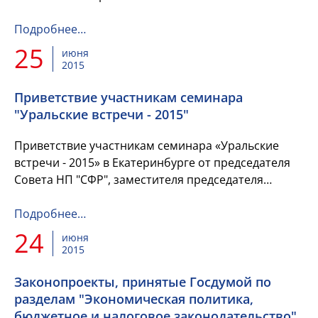
эффективности расходов федерального бюджета:
реальность и перспективы". Вниманию членов...
Подробнее…
25
июня
2015
Приветствие участникам семинара
"Уральские встречи - 2015"
Приветствие участникам семинара «Уральские
встречи - 2015» в Екатеринбурге от председателя
Совета НП "СФР", заместителя председателя
Комитета Государственной Думы по бюджету и
налогам Н. С. Максимовой...
Подробнее…
24
июня
2015
Законопроекты, принятые Госдумой по
разделам "Экономическая политика,
бюджетное и налоговое законодательство"