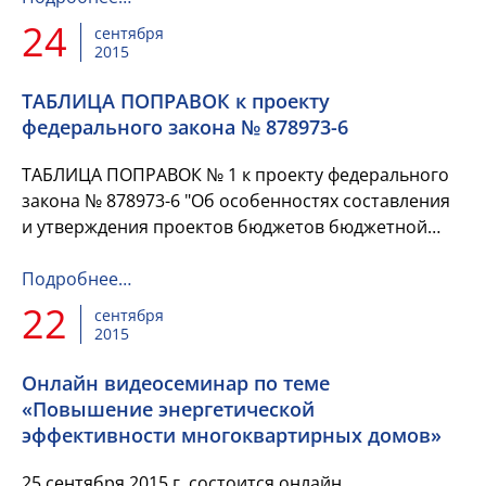
24
сентября
2015
ТАБЛИЦА ПОПРАВОК к проекту
федерального закона № 878973-6
ТАБЛИЦА ПОПРАВОК № 1 к проекту федерального
закона № 878973-6 "Об особенностях составления
и утверждения проектов бюджетов бюджетной
системы Российской Федерации на 2016 год",
рекомендуемых Комитетом...
Подробнее…
22
сентября
2015
Онлайн видеосеминар по теме
«Повышение энергетической
эффективности многоквартирных домов»
25 сентября 2015 г. состоится онлайн