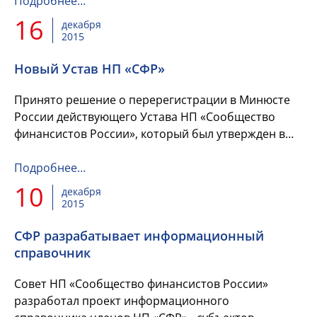
а дело, которое нас объединяет, приносит
Подробнее…
удовлетворение и вдохновляет...
16
декабря
2015
Новый Устав НП «СФР»
Принято решение о перерегистрации в Минюсте
России действующего Устава НП «Сообщество
финансистов России», который был утвержден в
2003 году. Дирекция СФР просит членов
Сообщества рассм...
Подробнее…
10
декабря
2015
СФР разрабатывает информационный
справочник
Совет НП «Сообщество финансистов России»
разработал проект информационного