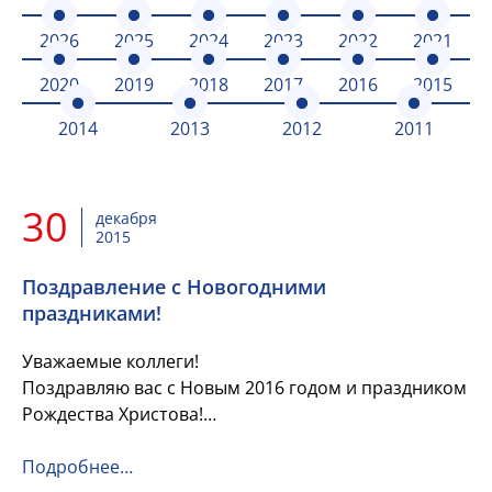
2026
2025
2024
2023
2022
2021
2020
2019
2018
2017
2016
2015
2014
2013
2012
2011
30
декабря
2015
Поздравление с Новогодними
праздниками!
Уважаемые коллеги!
Поздравляю вас с Новым 2016 годом и праздником
Рождества Христова!
Пусть наступающий год будет щедрым на удачу и
свершения, откроет новые горизонты и принесет
Подробнее…