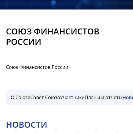
Новости
Мероприятия
СОЮЗ ФИНАНСИСТОВ
Материалы
РОССИИ
Обмен
опытом
Союз Финансистов России
Вступить
О Союзе
Совет Союза
Участники
Планы и отчеты
Нов
НОВОСТИ