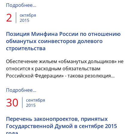
правомерности осуществления финансирования...
Подробнее…
2
октября
2015
Позиция Минфина России по отношению
обманутых соинвесторов долевого
строительства
Обеспечение жильем «обманутых дольщиков» не
относится к расходным обязательствам
Российской Федерации» - такова резолюция
Минфина России в ответ на запрос Н. С.
Максимовой, председателя сове...
Подробнее…
30
сентября
2015
Перечень законопроектов, принятых
Государственной Думой в сентябре 2015
года,