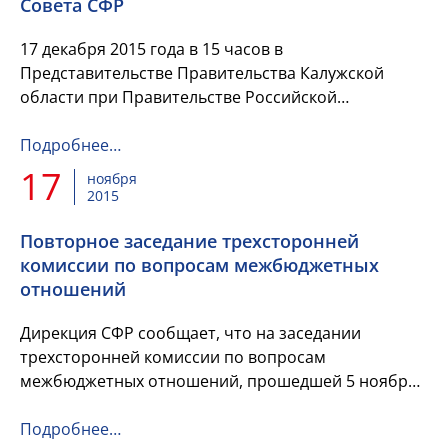
Совета СФР
17 декабря 2015 года в 15 часов в
Представительстве Правительства Калужской
области при Правительстве Российской
Федерации состоится расширенное заседание
Совета НП "Сообщество финансистов России".
Подробнее…
17
ноября
2015
Повторное заседание трехсторонней
комиссии по вопросам межбюджетных
отношений
Дирекция СФР сообщает, что на заседании
трехсторонней комиссии по вопросам
межбюджетных отношений, прошедшей 5 ноября,
при обсуждении вопросов возникли разногласия,
не позволившие принять методики ...
Подробнее…