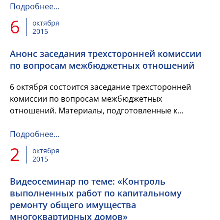
акцизов на алкогольную продукцию...
Подробнее…
6
октября
2015
Анонс заседания трехсторонней комиссии
по вопросам межбюджетных отношений
6 октября состоится заседание трехсторонней
комиссии по вопросам межбюджетных
отношений. Материалы, подготовленные к
заседанию комиссии, находятся в прикрепленном
файле.
Подробнее…
2
октября
2015
Видеосеминар по теме: «Контроль
выполненных работ по капитальному
ремонту общего имущества
многоквартирных домов»