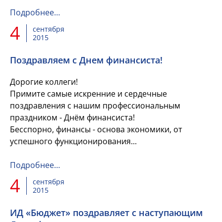
утверждения проектов бюджетов бюджетной
системы Российской Федерации на 2016
Подробнее…
год". Дирекция...
4
сентября
2015
Поздравляем с Днем финансиста!
Дорогие коллеги!
Примите самые искренние и сердечные
поздравления с нашим профессиональным
праздником - Днём финансиста!
Бесспорно, финансы - основа экономики, от
успешного функционирования...
Подробнее…
4
сентября
2015
ИД «Бюджет» поздравляет с наступающим