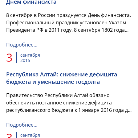
Днем финансиста
8 сентября в России празднуется День финансиста.
Профессиональный праздник установлен Указом
Президента РФ в 2011 году. 8 сентября 1802 года
император Александр I основал Министерство
финансов России.
Подробнее…
3
сентября
2015
Республика Алтай: снижение дефицита
бюджета и уменьшение госдолга
Правительство Республики Алтай обязано
обеспечить поэтапное снижение дефицита
республиканского бюджета к 1 января 2016 года до
0 процентов от суммы доходов без учета
безвозмездных поступлений за 2015...
Подробнее…
3
сентября