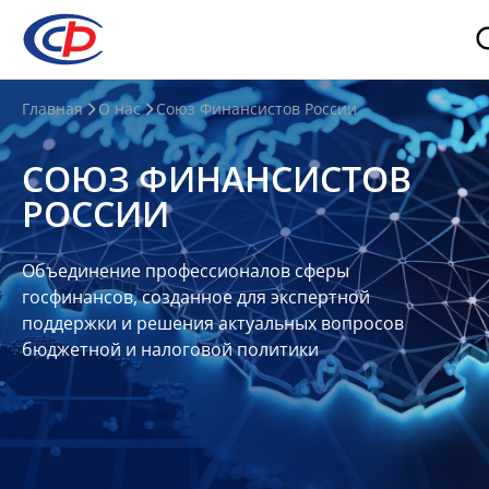
О
Главная
О нас
Союз Финансистов России
нас
СОЮЗ ФИНАНСИСТОВ
О
РОССИИ
СФР
Совет
Объединение профессионалов сферы
Союза
госфинансов, созданное для экспертной
Участники
поддержки и решения актуальных вопросов
бюджетной и налоговой политики
Планы
и
отчеты
Контакты