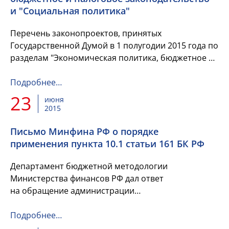
и "Социальная политика"
Перечень законопроектов, принятых
Государственной Думой в 1 полугодии 2015 года по
разделам "Экономическая политика, бюджетное и
налоговое законодательство" и "Социальная
политика", с указанием...
Подробнее…
23
июня
2015
Письмо Минфина РФ о порядке
применения пункта 10.1 статьи 161 БК РФ
Департамент бюджетной методологии
Министерства финансов РФ дал ответ
на обращение администрации
Отрадненского района по вопросу разъяснения
порядка применения пункта 10.1 статьи 161
Подробнее…
Бюджетного...