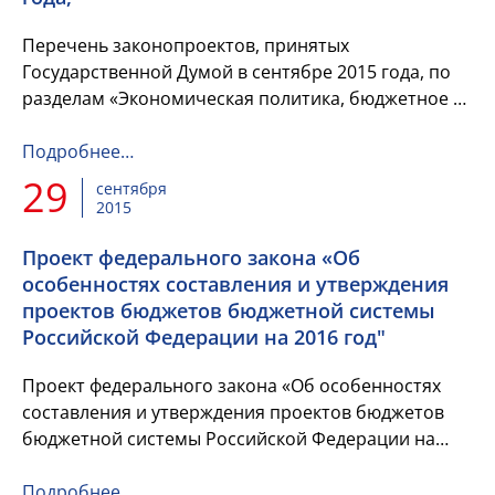
Перечень законопроектов, принятых
Государственной Думой в сентябре 2015 года, по
разделам «Экономическая политика, бюджетное и
налоговое законодательство», «Социальная
политика» с краткой характеристи...
Подробнее…
29
сентября
2015
Проект федерального закона «Об
особенностях составления и утверждения
проектов бюджетов бюджетной системы
Российской Федерации на 2016 год"
Проект федерального закона «Об особенностях
составления и утверждения проектов бюджетов
бюджетной системы Российской Федерации на
2016 год, о внесении изменений в отдельные
законодательные акты Россий...
Подробнее…