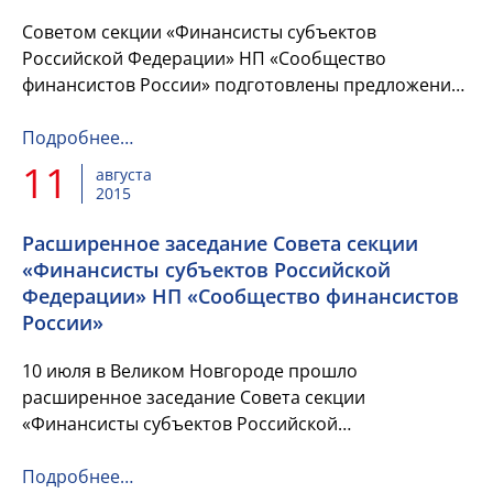
Советом секции «Финансисты субъектов
Российской Федерации» НП «Сообщество
финансистов России» подготовлены предложения
по внесению изменений и дополнений в проект
новой редакции Бюджетного Кодекса Рос...
Подробнее…
11
августа
2015
Расширенное заседание Совета секции
«Финансисты субъектов Российской
Федерации» НП «Сообщество финансистов
России»
10 июля в Великом Новгороде прошло
расширенное заседание Совета секции
«Финансисты субъектов Российской
Федерации» НП «Сообщество финансистов
России».
Подробнее…