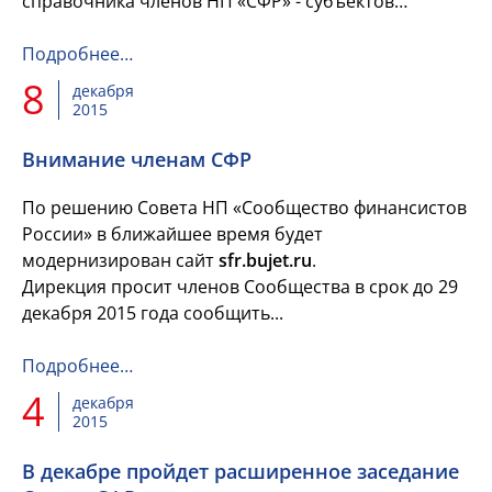
справочника членов НП «СФР» - субъектов
Российской Федерации, муниципальных
образований и организаций. Справочник п...
Подробнее…
8
декабря
2015
Внимание членам СФР
По решению Совета НП «Сообщество финансистов
России» в ближайшее время будет
модернизирован сайт
sfr.bujet.ru
.
Дирекция просит членов Сообщества в срок до 29
декабря 2015 года сообщить...
Подробнее…
4
декабря
2015
В декабре пройдет расширенное заседание