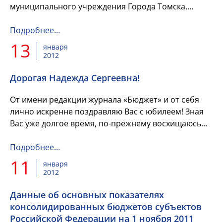
муниципального учреждения Города Томска,
а также отчета о результатах его деятельности
и об использовании...
Подробнее…
13
января
2012
Дорогая Надежда Сергеевна!
От имени редакции журнала «Бюджет» и от себя
лично искренне поздравляю Вас с юбилеем! Зная
Вас уже долгое время, по-прежнему восхищаюсь
Вашей активностью, энергией, редкой
увлеченностью любимым делом ...
Подробнее…
11
января
2012
Данные об основных показателях
консолидированных бюджетов субъектов
Российской Федерации на 1 ноября 2011