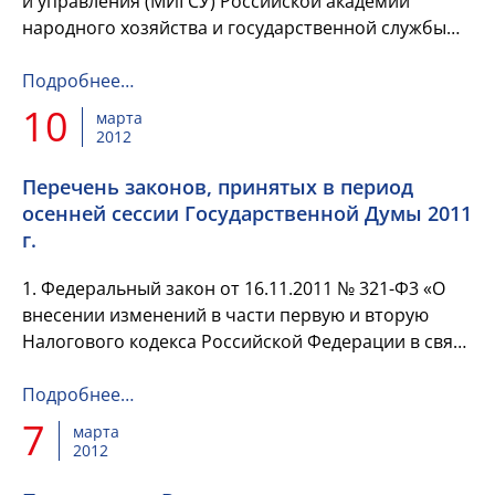
и управления (МИГСУ) Российской академии
народного хозяйства и государственной службы
при Президенте Российской Федерации реализует
образовательные програ...
Подробнее…
10
марта
2012
Перечень законов, принятых в период
осенней сессии Государственной Думы 2011
г.
1. Федеральный закон от 16.11.2011 № 321-Ф3 «О
внесении изменений в части первую и вторую
Налогового кодекса Российской Федерации в связи
с созданием консолидированной группы
налогоплательщиков».
Подробнее…
7
марта
2012