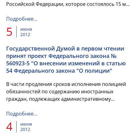
Российской Федерации, которое состоялось 15 мая
2012 года, был обсужден вопрос о подходах и
результатах распреде...
Подробнее…
5
июня
2012
Государственной Думой в первом чтении
принят проект Федерального закона №
560923-5 "О внесении изменений в статью
54 Федерального закона "О полиции"
В части продления сроков исполнения полицией
обязанностей по содержанию иностранных
граждан, подлежащих административному
выдворению за пределы РФ, в специально
отведенных помещениях органов внутренни...
Подробнее…
4
июня
2012