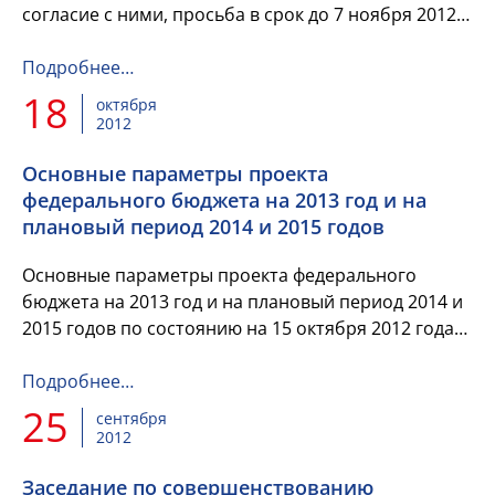
согласие с ними, просьба в срок до 7 ноября 2012 г.
направить их по электронной почте:
macsimova@duma.gov.r...
Подробнее…
18
октября
2012
Основные параметры проекта
федерального бюджета на 2013 год и на
плановый период 2014 и 2015 годов
Основные параметры проекта федерального
бюджета на 2013 год и на плановый период 2014 и
2015 годов по состоянию на 15 октября 2012 года
(первое чтение состоится в Государственной Думе
19 октября 2012 ...
Подробнее…
25
сентября
2012
Заседание по совершенствованию