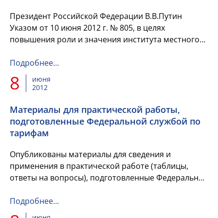
Президент Российской Федерации В.В.Путин
Указом от 10 июня 2012 г. № 805, в целях
повышения роли и значения института местного
самоуправления, развития демократии и
гражданского общества постановил: У...
Подробнее…
8
июня
2012
Материалы для практической работы,
подготовленные Федеральной службой по
тарифам
Опубликованы материалы для сведения и
применения в практической работе (таблицы,
ответы на вопросы), подготовленные Федеральной
службой по тарифам для рассмотрения на
заседании Государственной Думы, к...
Подробнее…
июня