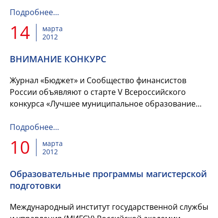
Подробнее…
14
марта
2012
ВНИМАНИЕ КОНКУРС
Журнал «Бюджет» и Сообщество финансистов
России объявляют о старте V Всероссийского
конкурса «Лучшее муниципальное образование
России в сфере управления общественными
финансами» (по итогам 2011 г.)
Подробнее…
10
марта
2012
Образовательные программы магистерской
подготовки
Международный институт государственной службы