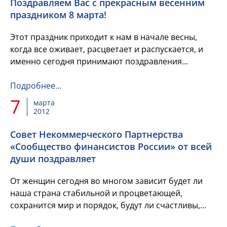
Поздравляем Вас с прекрасным весенним
праздником 8 марта!
Этот праздник приходит к нам в начале весны,
когда все оживает, расцветает и распускается, и
именно сегодня принимают поздравления
женщины, ведь они воплощают в себе самые
чудесные весенние качества: ...
Подробнее…
7
марта
2012
Совет Некоммерческого Партнерства
«Сообщество финансистов России» от всей
души поздравляет
От женщин сегодня во многом зависит будет ли
наша страна стабильной и процветающей,
сохранится мир и порядок, будут ли счастливы,
здоровы и образованы наши дети и внуки. Только