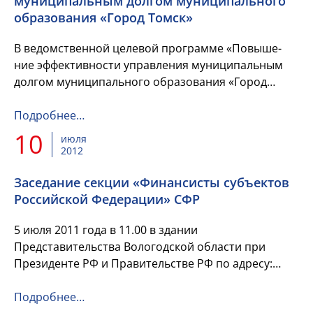
муниципальным долгом муниципального
образования «Город Томск»
В ведомственной целевой программе «Повыше-
ние эффективности управления муниципальным
долгом муниципального образования «Город
Томск» отражены мероприятия, выполнение
которых необходимо...
Подробнее…
10
июля
2012
Заседание секции «Финансисты субъектов
Российской Федерации» СФР
5 июля 2011 года в 11.00 в здании
Представительства Вологодской области при
Президенте РФ и Правительстве РФ по адресу:
г.Москва, Староконюшенный пер., д.4, стр.5
(метро...
Подробнее…