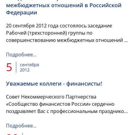
межбюджетных отношений в Российской
Федерации
20 сентября 2012 года состоялось заседание
Рабочей (трехсторонней) группы по
совершенствованию межбюджетных отношений в
Российской Федерации, на котором рассмотрены
вопросы: об основных параметрах бюд...
Подробнее…
5
сентября
2012
Уважаемые коллеги - финансисты!
Совет Некоммерческого Партнерства
«Сообщество финансистов России» сердечно
поздравляет Вас с профессиональным праздником
— Днем финансиста!
Подробнее…