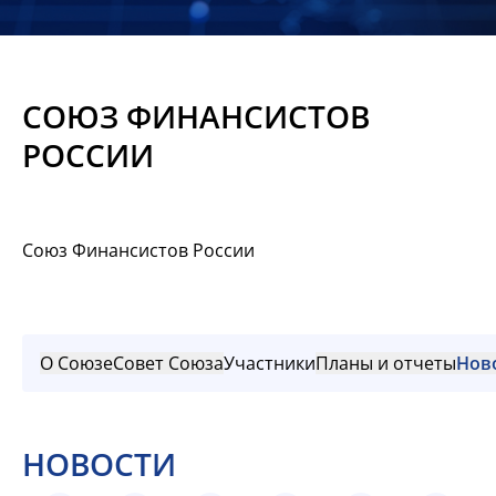
Новости
Мероприятия
СОЮЗ ФИНАНСИСТОВ
Материалы
РОССИИ
Обмен
опытом
Союз Финансистов России
Вступить
О Союзе
Совет Союза
Участники
Планы и отчеты
Нов
НОВОСТИ