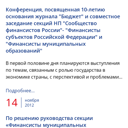
Конференция, посвященная 10-летию
основания журнала "Бюджет" и совместное
заседание секций НП "Сообщество
финансистов России"- "Финансисты
субъектов Российской Федерации" и
"Финансисты муниципальных
образований"
В первой половине дня планируются выступления
по темам, связанным с ролью государства в
экономике страны, с перспективой и проблемами
бюджетных и налоговых реформ в России, с
совершенствованием законо...
Подробнее…
14
ноября
2012
По решению руководства секции
«Финансисты муниципальных