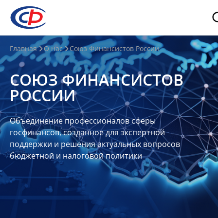
О
Главная
О нас
Союз Финансистов России
нас
СОЮЗ ФИНАНСИСТОВ
О
РОССИИ
СФР
Совет
Объединение профессионалов сферы
Союза
госфинансов, созданное для экспертной
Участники
поддержки и решения актуальных вопросов
бюджетной и налоговой политики
Планы
и
отчеты
Контакты