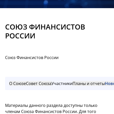
Новости
Мероприятия
СОЮЗ ФИНАНСИСТОВ
Материалы
РОССИИ
Обмен
опытом
Союз Финансистов России
Вступить
О Союзе
Совет Союза
Участники
Планы и отчеты
Нов
Материалы данного раздела доступны только
членам Союза Финансистов России. Для того