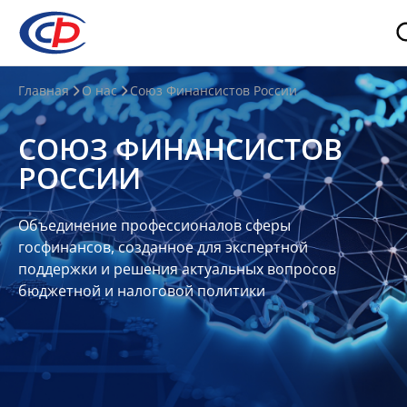
О
Главная
О нас
Союз Финансистов России
нас
СОЮЗ ФИНАНСИСТОВ
О
РОССИИ
СФР
Совет
Объединение профессионалов сферы
Союза
госфинансов, созданное для экспертной
Участники
поддержки и решения актуальных вопросов
бюджетной и налоговой политики
Планы
и
отчеты
Контакты