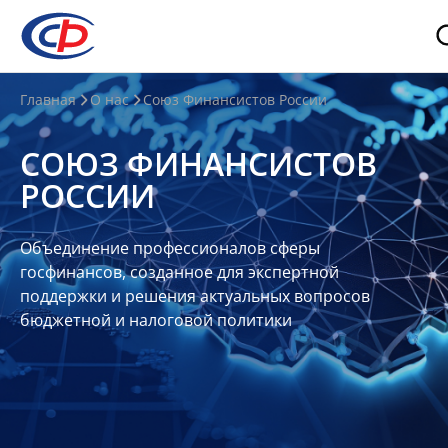
О
Главная
О нас
Союз Финансистов России
нас
СОЮЗ ФИНАНСИСТОВ
О
РОССИИ
СФР
Совет
Объединение профессионалов сферы
Союза
госфинансов, созданное для экспертной
Участники
поддержки и решения актуальных вопросов
бюджетной и налоговой политики
Планы
и
отчеты
Контакты