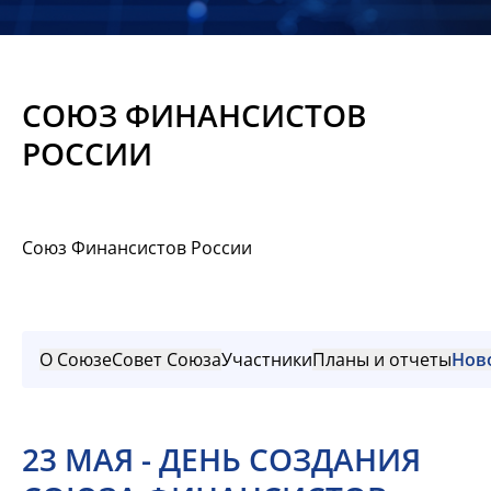
Новости
Мероприятия
СОЮЗ ФИНАНСИСТОВ
Материалы
РОССИИ
Обмен
опытом
Союз Финансистов России
Вступить
О Союзе
Совет Союза
Участники
Планы и отчеты
Нов
23 МАЯ - ДЕНЬ СОЗДАНИЯ