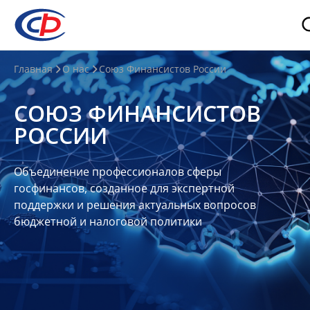
О
Главная
О нас
Союз Финансистов России
нас
СОЮЗ ФИНАНСИСТОВ
О
РОССИИ
СФР
Совет
Объединение профессионалов сферы
Союза
госфинансов, созданное для экспертной
Участники
поддержки и решения актуальных вопросов
бюджетной и налоговой политики
Планы
и
отчеты
Контакты