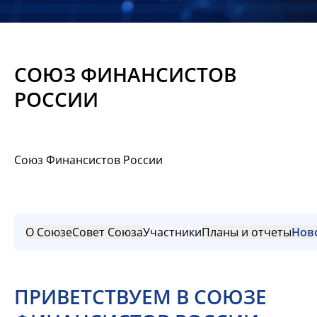
Новости
Мероприятия
СОЮЗ ФИНАНСИСТОВ
Материалы
РОССИИ
Обмен
опытом
Союз Финансистов России
Вступить
О Союзе
Совет Союза
Участники
Планы и отчеты
Нов
ПРИВЕТСТВУЕМ В СОЮЗЕ