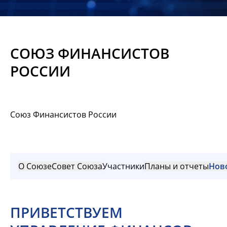
Новости
Мероприятия
СОЮЗ ФИНАНСИСТОВ
Материалы
РОССИИ
Обмен
опытом
Союз Финансистов России
Вступить
О Союзе
Совет Союза
Участники
Планы и отчеты
Нов
ПРИВЕТСТВУЕМ