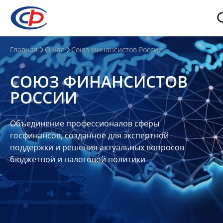
О
Главная
О нас
Союз Финансистов России
нас
СОЮЗ ФИНАНСИСТОВ
О
РОССИИ
СФР
Совет
Объединение профессионалов сферы
Союза
госфинансов, созданное для экспертной
Участники
поддержки и решения актуальных вопросов
бюджетной и налоговой политики
Планы
и
отчеты
Контакты