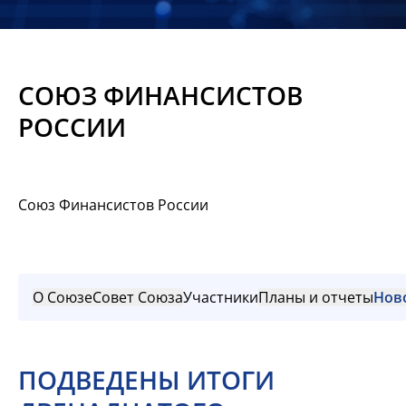
Новости
Мероприятия
СОЮЗ ФИНАНСИСТОВ
Материалы
РОССИИ
Обмен
опытом
Союз Финансистов России
Вступить
О Союзе
Совет Союза
Участники
Планы и отчеты
Нов
ПОДВЕДЕНЫ ИТОГИ