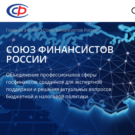
О
Главная
О нас
Союз Финансистов России
нас
СОЮЗ ФИНАНСИСТОВ
О
РОССИИ
СФР
Совет
Объединение профессионалов сферы
Союза
госфинансов, созданное для экспертной
Участники
поддержки и решения актуальных вопросов
бюджетной и налоговой политики
Планы
и
отчеты
Контакты