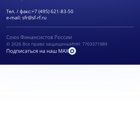
Тел. / факс:
+7 (495) 621-83-50
e-mail:
sfr@sf-rf.ru
Союз Финансистов России
© 2026 Все права защищены
ИНН: 7703371989
Подписаться на наш MAX